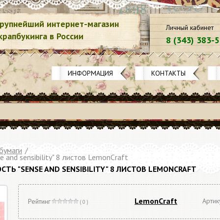
рупнейший интернет-магазин
Личный кабинет
крапбукинга в России
8 (343) 383-
ИНФОРМАЦИЯ
КОНТАКТЫ
бумаги
/
 and sensibility" 8 листов LemonCraft
Ь "SENSE AND SENSIBILITY" 8 ЛИСТОВ LEMONCRAFT
LemonСraft
Артик
Рейтинг
( 0 )