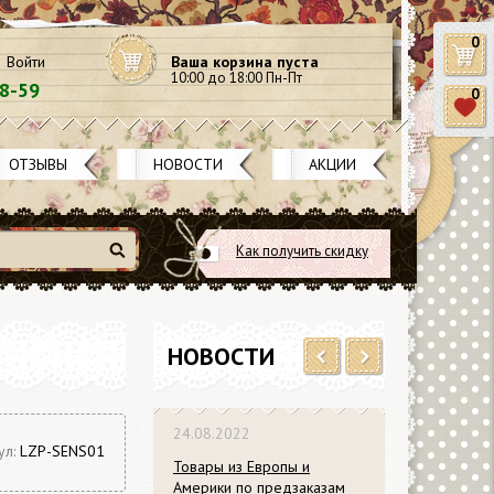
0
Войти
Ваша корзина пуста
10:00 до 18:00 Пн-Пт
58-59
0
ОТЗЫВЫ
НОВОСТИ
АКЦИИ
Как получить скидку
Найти
НОВОСТИ
Previous
Next
24.08.2022
ул:
LZP-SENS01
Товары из Европы и
Америки по предзаказам