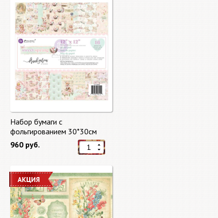
Набор бумаги с
фольгированием 30*30см
Сладкая весна "Sweet Spring"
960 руб.
8 листов Prima Marketing