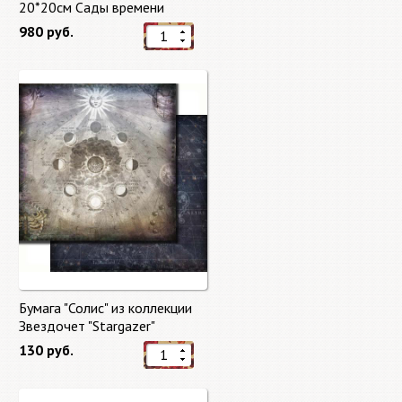
20*20см Сады времени
(Gardens of Time) 10 листов +
980 руб.
бонус от Stamperia
Бумага "Солис" из коллекции
Звездочет "Stargazer"
130 руб.