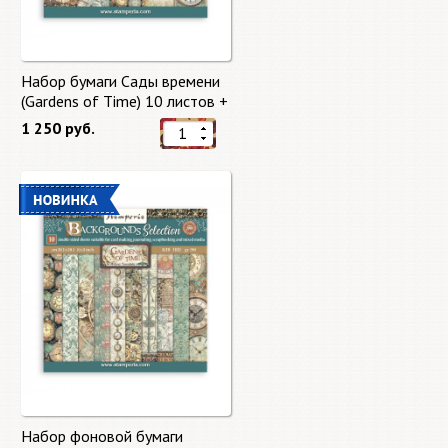
Набор бумаги Сады времени
(Gardens of Time) 10 листов +
бонус от Stamperia
1 250 руб.
Набор фоновой бумаги