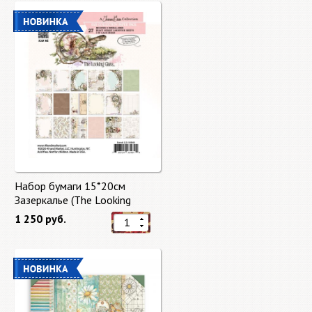
Набор бумаги 15*20см
Зазеркалье (The Looking
Glass) 27 листов от 49 Market
1 250 руб.