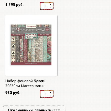
"Autumn Breeze"
1 795 руб.
Набор фоновой бумаги
20*20см Мастер магии
"Master of Magic" 10 листов +
980 руб.
бонус от Stamperia
Ежедневники, планинги
(222)