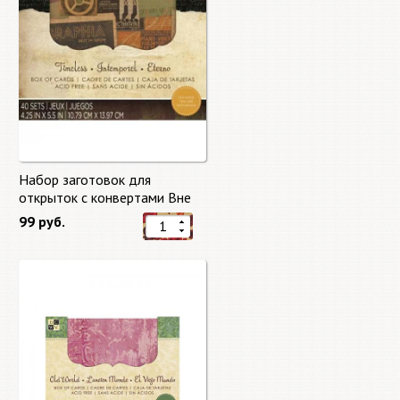
Набор заготовок для
открыток с конвертами Вне
времени (Timeless) от DCWV
99 руб.