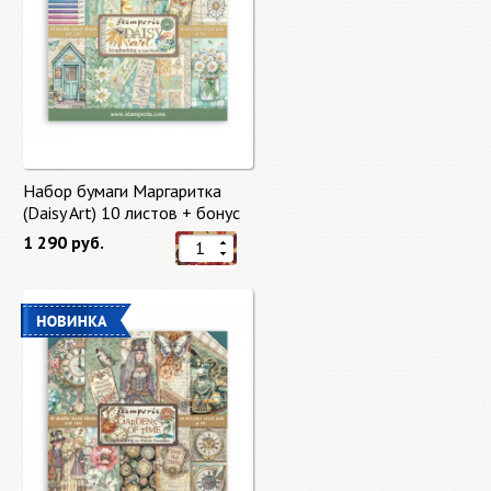
Набор бумаги Маргаритка
(Daisy Art) 10 листов + бонус
от Stamperia
1 290 руб.