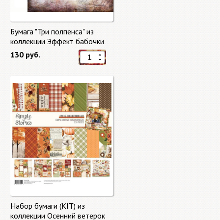
Бумага "Три полпенса" из
коллекции Эффект бабочки
"Butterfly Effect"
130 руб.
Набор бумаги (KIT) из
коллекции Осенний ветерок