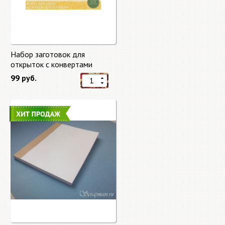
Набор заготовок для
открыток с конвертами
Старый мир (Old World) от
99 руб.
DCWV