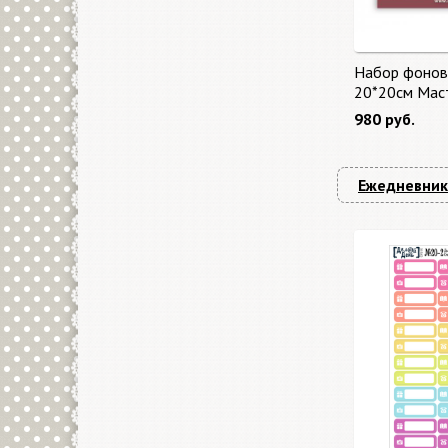
Набор фонов
20*20см Мас
"Master of Ma
980 руб.
бонус от Sta
Ежедневник