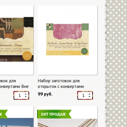
овок для
Набор заготовок для
конвертами Вне
открыток с конвертами
eless) от DCWV
Старый мир (Old World) от
99 руб.
DCWV