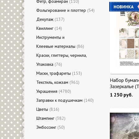
Фетр, фоамиран
(110)
Фольгирование и плоттер
(54)
Декупаж
(137)
Квиллинг
(14)
Инструменты и
приспособления
Клеевые материалы
(3313)
(86)
Краски, глиттеры, чернила,
акценты
Упаковка
(423)
(76)
Маски, трафареты
(153)
Набор бумаг
Текстиль, кожзам
(961)
Зазеркалье (
Украшения
(4780)
Glass) 27 лис
1 250 руб.
Заправки к подушечкам
(140)
Цветы
(816)
Штампинг
(382)
Эмбоссинг
(50)