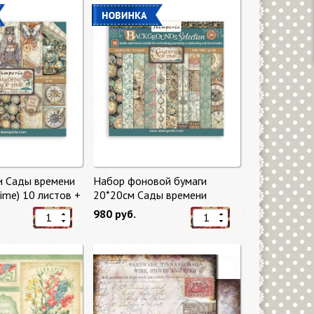
и Сады времени
Набор фоновой бумаги
Time) 10 листов +
20*20см Сады времени
mperia
(Gardens of Time) 10 листов +
980 руб.
бонус от Stamperia