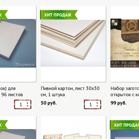
ок) для
Пивной картон, лист 30х30
Набор загот
, 96 листов
cм, 1 штука
открыток с 
времени (Tim
50 руб.
99 руб.