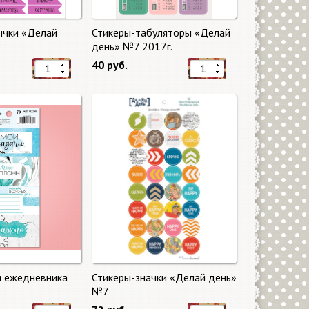
ычки «Делай
Стикеры-табуляторы «Делай
2
день» №7 2017г.
40 руб.
я ежедневника
Стикеры-значки «Делай день»
"
№7