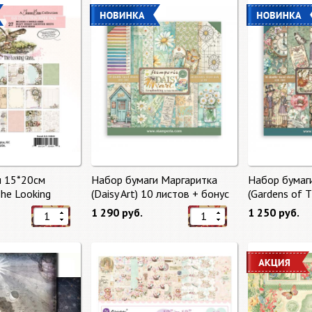
и 15*20см
Набор бумаги Маргаритка
Набор бумаг
The Looking
(Daisy Art) 10 листов + бонус
(Gardens of 
тов от 49 Market
от Stamperia
бонус от Sta
1 290 руб.
1 250 руб.