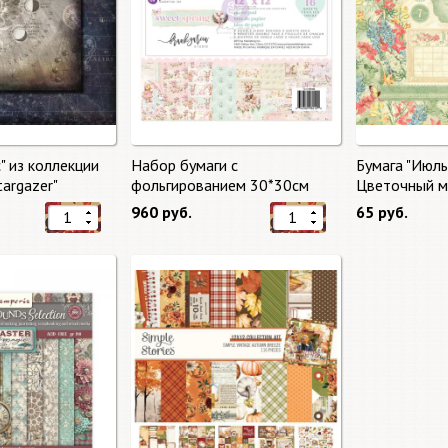
" из коллекции
Набор бумаги с
Бумага "Июль
targazer"
фольгированием 30*30см
Цветочный ма
Сладкая весна "Sweet Spring"
Market"
960 руб.
65 руб.
8 листов Prima Marketing