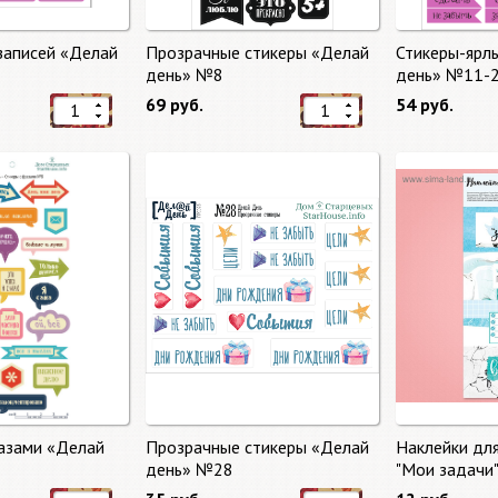
записей «Делай
Прозрачные стикеры «Делай
Стикеры-ярл
день» №8
день» №11-
69 руб.
54 руб.
азами «Делай
Прозрачные стикеры «Делай
Наклейки дл
день» №28
"Мои задачи