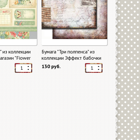
" из коллекции
Бумага "Три полпенса" из
газин "Fiower
коллекции Эффект бабочки
"Butterfly Effect"
130 руб.