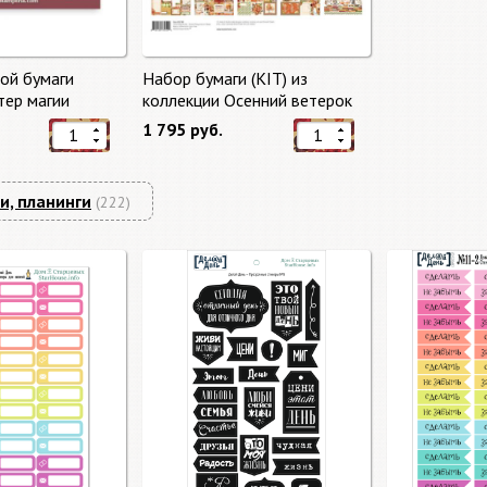
ой бумаги
Набор бумаги (KIT) из
тер магии
коллекции Осенний ветерок
gic" 10 листов +
"Autumn Breeze"
1 795 руб.
mperia
и, планинги
(222)