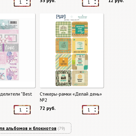
35 руб.
12 руб.
делители "Best
Стикеры-рамки «Делай день»
№2
72 руб.
ля альбомов и блокнотов
(79)