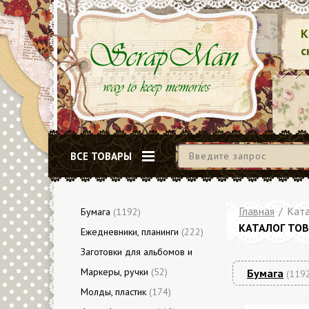
К
с
ВСЕ ТОВАРЫ
Главная
/
Ката
Бумага
(1192)
КАТАЛОГ ТО
Ежедневники, планинги
(222)
Заготовки для альбомов и
блокнотов
Маркеры, ручки
(79)
(52)
Бумага
(119
Молды, пластик
(174)