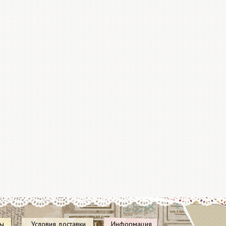
Все ножи
Docrafts
Не упус
купить 
отличны
Акция п
28 дека
пересчи
после сб
ты
Условия доставки
Информация