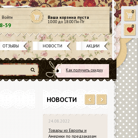
0
Войти
Ваша корзина пуста
10:00 до 18:00 Пн-Пт
58-59
0
ОТЗЫВЫ
НОВОСТИ
АКЦИИ
Как получить скидку
Найти
НОВОСТИ
Previous
Next
018
24.08.2022
03.02.2019
0% на ножи
Товары из Европы и
Переезд маг
ders и Docrafts
Америки по предзаказам
новый адрес