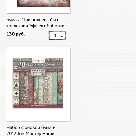
Бумага "Три полпенса" из
коллекции Эффект бабочки
"Butterfly Effect"
130 руб.
Набор фоновой бумаги
20*20см Мастер магии