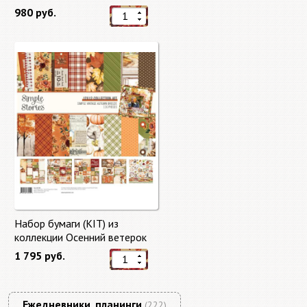
"Master of Magic" 10 листов +
980 руб.
бонус от Stamperia
Набор бумаги (KIT) из
коллекции Осенний ветерок
"Autumn Breeze"
1 795 руб.
Ежедневники, планинги
(222)