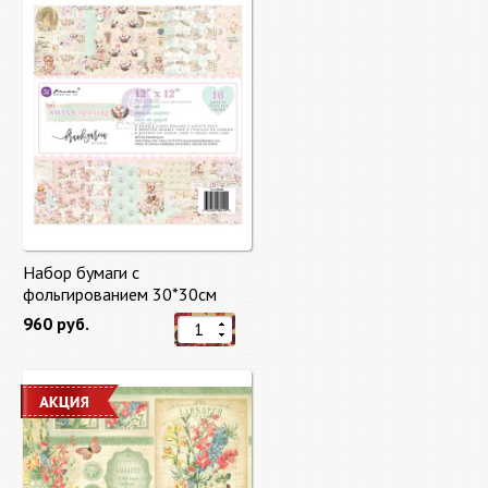
Набор бумаги с
фольгированием 30*30см
Сладкая весна "Sweet Spring"
960 руб.
8 листов Prima Marketing