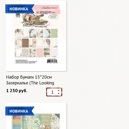
Набор бумаги 15*20см
Зазеркалье (The Looking
Glass) 27 листов от 49 Market
1 250 руб.