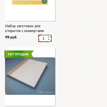
Набор заготовок для
открыток с конвертами
Старый мир (Old World) от
99 руб.
DCWV