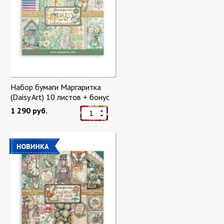
Набор бумаги Маргаритка
(Daisy Art) 10 листов + бонус
от Stamperia
1 290 руб.