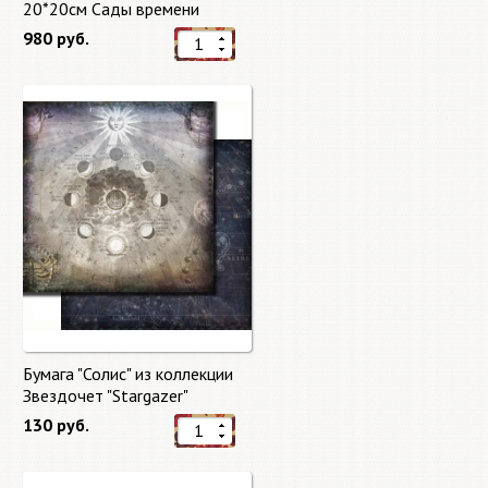
20*20см Сады времени
(Gardens of Time) 10 листов +
980 руб.
бонус от Stamperia
Бумага "Солис" из коллекции
Звездочет "Stargazer"
130 руб.