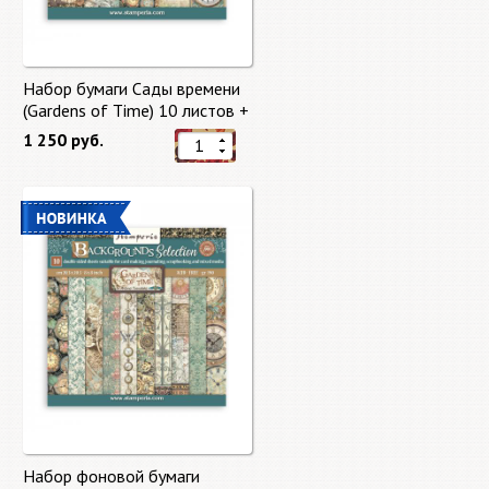
Набор бумаги Сады времени
(Gardens of Time) 10 листов +
бонус от Stamperia
1 250 руб.
Набор фоновой бумаги