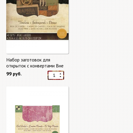
Набор заготовок для
открыток с конвертами Вне
времени (Timeless) от DCWV
99 руб.