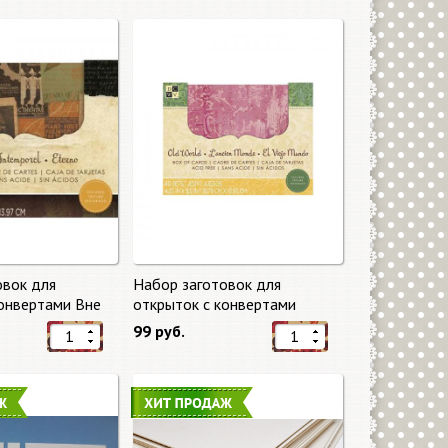
овок для
Набор заготовок для
конвертами Вне
открыток с конвертами
eless) от DCWV
Старый мир (Old World) от
99 руб.
DCWV