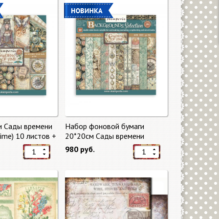
и Сады времени
Набор фоновой бумаги
Time) 10 листов +
20*20см Сады времени
mperia
(Gardens of Time) 10 листов +
980 руб.
бонус от Stamperia