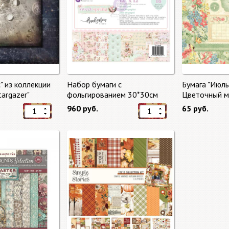
" из коллекции
Набор бумаги с
Бумага "Июль
targazer"
фольгированием 30*30см
Цветочный ма
Сладкая весна "Sweet Spring"
Market"
960 руб.
65 руб.
8 листов Prima Marketing