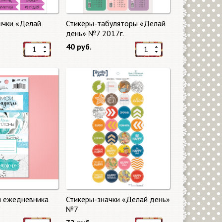
ычки «Делай
Стикеры-табуляторы «Делай
2
день» №7 2017г.
40 руб.
я ежедневника
Стикеры-значки «Делай день»
"
№7