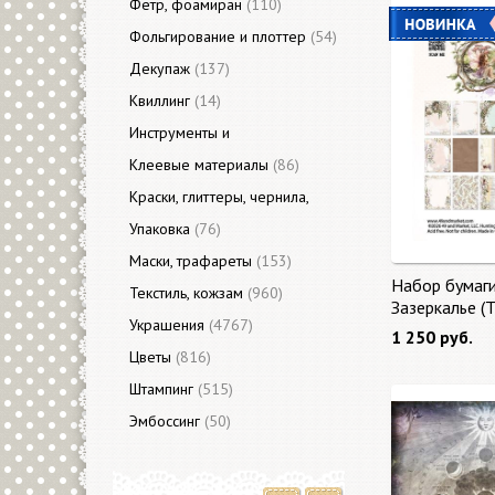
Фетр, фоамиран
(110)
Фольгирование и плоттер
(54)
Декупаж
(137)
Квиллинг
(14)
Инструменты и
приспособления
Клеевые материалы
(3313)
(86)
Краски, глиттеры, чернила,
акценты
Упаковка
(421)
(76)
Маски, трафареты
(153)
Набор бумаг
Текстиль, кожзам
(960)
Зазеркалье (
Украшения
(4767)
Glass) 27 лис
1 250 руб.
Цветы
(816)
Штампинг
(515)
Эмбоссинг
(50)