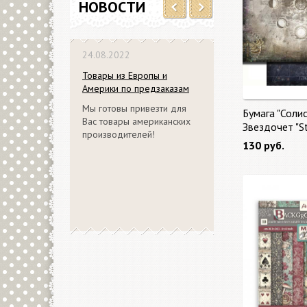
НОВОСТИ
Previous
Next
24.08.2022
Товары из Европы и
Америки по предзаказам
Мы готовы привезти для
Бумага "Солис
Вас товары американских
Звездочет "S
производителей!
130 руб.