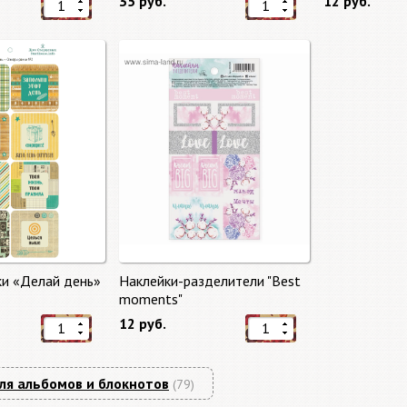
35 руб.
12 руб.
ки «Делай день»
Наклейки-разделители "Best
moments"
12 руб.
ля альбомов и блокнотов
(79)