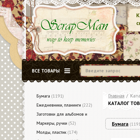
К
с
ВСЕ ТОВАРЫ
Главная
/
Ката
Бумага
(1191)
КАТАЛОГ ТО
Ежедневники, планинги
(222)
Заготовки для альбомов и
блокнотов
Маркеры, ручки
(79)
(52)
Бумага
(119
Молды, пластик
(174)