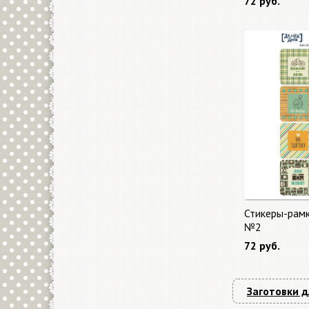
72 руб.
Стикеры-рам
№2
72 руб.
Заготовки д