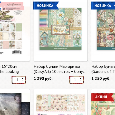
и 15*20см
Набор бумаги Маргаритка
Набор бумаг
The Looking
(Daisy Art) 10 листов + бонус
(Gardens of 
тов от 49 Market
от Stamperia
бонус от Sta
1 290 руб.
1 250 руб.