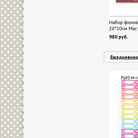
Набор фонов
20*20см Мас
"Master of Ma
980 руб.
бонус от Sta
Ежедневник