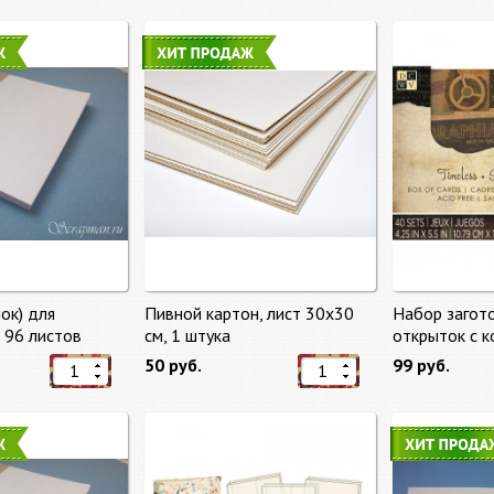
ок) для
Пивной картон, лист 30х30
Набор загот
, 96 листов
cм, 1 штука
открыток с 
времени (Tim
50 руб.
99 руб.