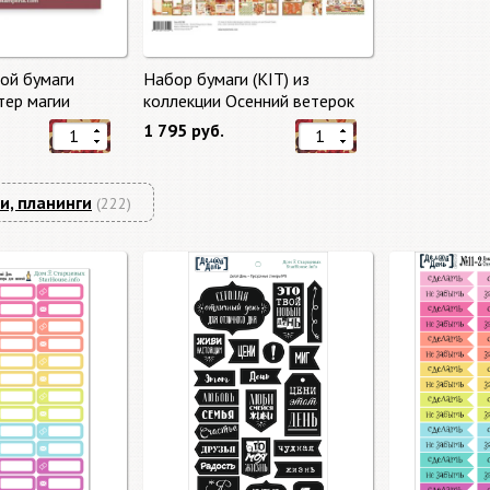
ой бумаги
Набор бумаги (KIT) из
тер магии
коллекции Осенний ветерок
gic" 10 листов +
"Autumn Breeze"
1 795 руб.
mperia
и, планинги
(222)