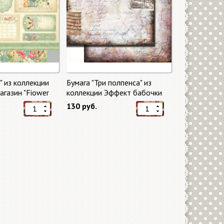
" из коллекции
Бумага "Три полпенса" из
газин "Fiower
коллекции Эффект бабочки
"Butterfly Effect"
130 руб.