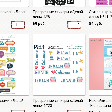
записей «Делай
Прозрачные стикеры «Делай
Стикеры-ярл
день» №8
день» №11-
69 руб.
54 руб.
азами «Делай
Прозрачные стикеры «Делай
Наклейки дл
день» №28
"Мои задачи