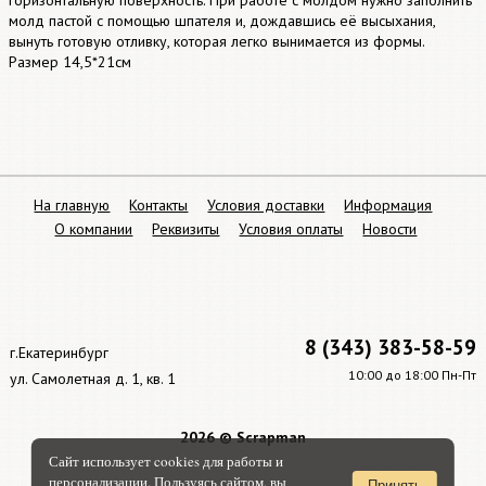
горизонтальную поверхность. При работе с молдом нужно заполнить
молд пастой с помощью шпателя и, дождавшись её высыхания,
вынуть готовую отливку, которая легко вынимается из формы.
Размер 14,5*21см
На главную
Контакты
Условия доставки
Информация
О компании
Реквизиты
Условия оплаты
Новости
8 (343) 383-58-59
г.Екатеринбург
10:00 до 18:00 Пн-Пт
ул. Самолетная д. 1, кв. 1
2026 © Scrapman
Сайт использует cookies для работы и
персонализации. Пользуясь сайтом, вы
Принять