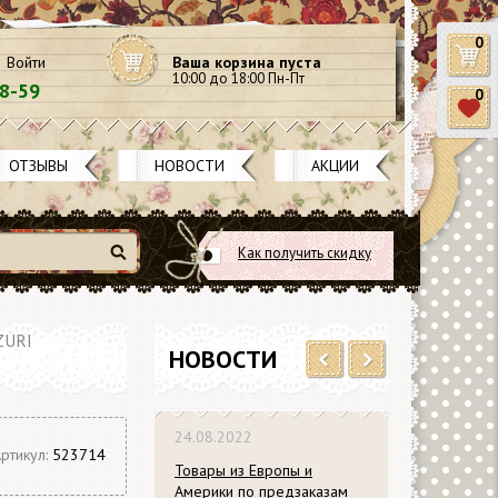
0
Войти
Ваша корзина пуста
10:00 до 18:00 Пн-Пт
58-59
0
ОТЗЫВЫ
НОВОСТИ
АКЦИИ
Как получить скидку
Найти
ZURI
НОВОСТИ
Previous
Next
24.08.2022
ртикул:
523714
Товары из Европы и
Америки по предзаказам