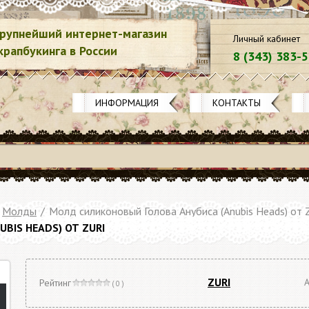
рупнейший интернет-магазин
Личный кабинет
крапбукинга в России
8 (343) 383-
ИНФОРМАЦИЯ
КОНТАКТЫ
Молды
/
Молд силиконовый Голова Анубиса (Anubis Heads) от 
IS HEADS) ОТ ZURI
ZURI
А
Рейтинг
( 0 )