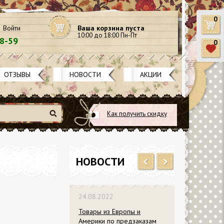
0
Войти
Ваша корзина пуста
10:00 до 18:00 Пн-Пт
58-59
0
ОТЗЫВЫ
НОВОСТИ
АКЦИИ
Как получить скидку
Найти
НОВОСТИ
Previous
Next
018
24.08.2022
03.02.2019
0% на ножи
Товары из Европы и
Переезд маг
ders и Docrafts
Америки по предзаказам
новый адрес