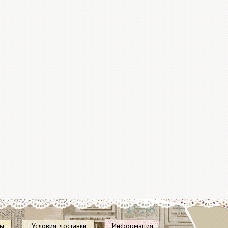
Все ножи
Docrafts
Не упус
купить 
отличны
Акция п
28 дека
пересчи
после сб
ты
Условия доставки
Информация