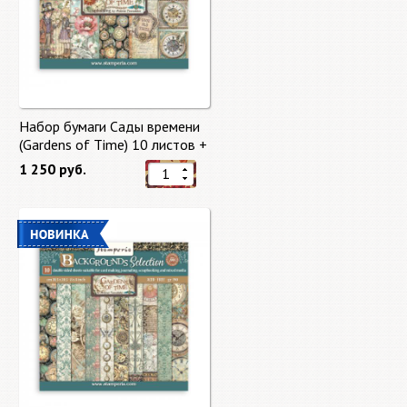
Набор бумаги Сады времени
(Gardens of Time) 10 листов +
бонус от Stamperia
1 250 руб.