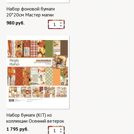
Набор фоновой бумаги
20*20см Мастер магии
"Master of Magic" 10 листов +
980 руб.
бонус от Stamperia
Набор бумаги (KIT) из
коллекции Осенний ветерок
"Autumn Breeze"
1 795 руб.