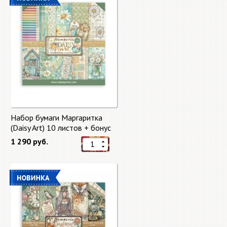
Набор бумаги Маргаритка
(Daisy Art) 10 листов + бонус
от Stamperia
1 290 руб.