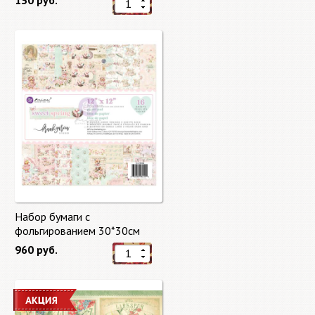
130 руб.
Набор бумаги с
фольгированием 30*30см
Сладкая весна "Sweet Spring"
960 руб.
8 листов Prima Marketing