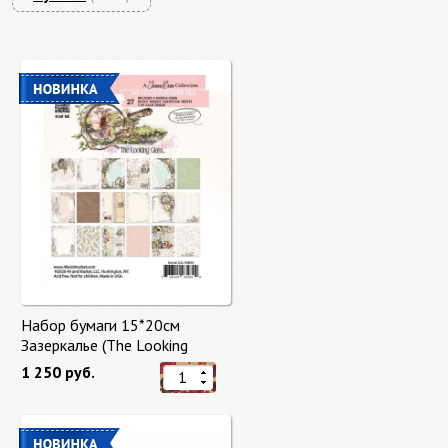
Набор бумаги 15*20см
Зазеркалье (The Looking
Glass) 27 листов от 49 Market
1 250 руб.