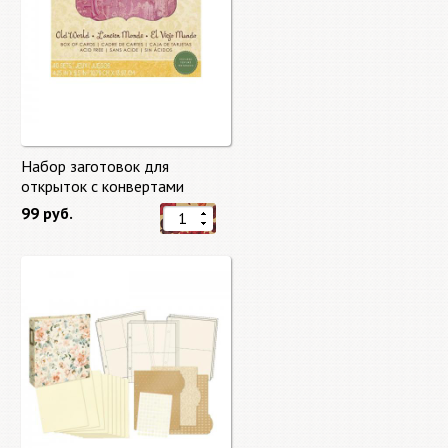
Набор заготовок для
открыток с конвертами
Старый мир (Old World) от
99 руб.
DCWV