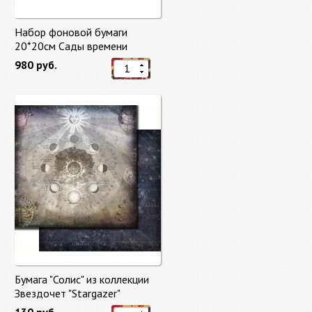
Набор фоновой бумаги
20*20см Сады времени
(Gardens of Time) 10 листов +
980 руб.
бонус от Stamperia
Бумага "Солис" из коллекции
Звездочет "Stargazer"