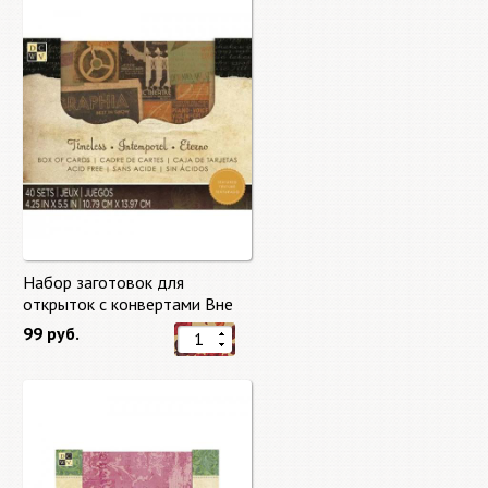
Набор заготовок для
открыток с конвертами Вне
времени (Timeless) от DCWV
99 руб.