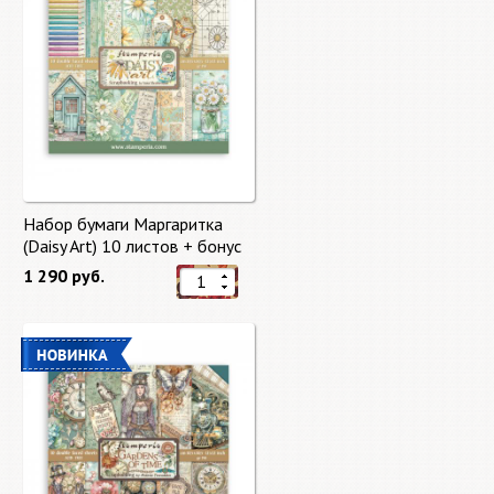
Набор бумаги Маргаритка
(Daisy Art) 10 листов + бонус
от Stamperia
1 290 руб.