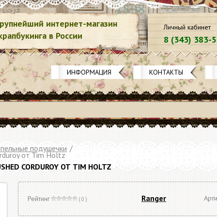
рупнейший интернет-магазин
Личный кабинет
крапбукинга в России
8 (343) 383-
ИНФОРМАЦИЯ
КОНТАКТЫ
пельные подушечки
/
duroy от Tim Holtz
SHED CORDUROY ОТ TIM HOLTZ
Ranger
Арти
Рейтинг
( 0 )