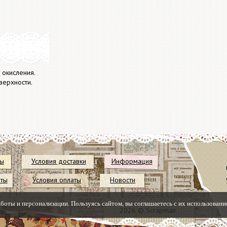
 окисления.
верхности.
ты
Условия доставки
Информация
иты
Условия оплаты
Новости
аботы и персонализации. Пользуясь сайтом, вы соглашаетесь с их использовани
2026 © Scrapman