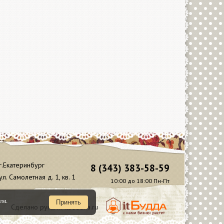
г.Екатеринбург
8 (343) 383-58-59
ул. Самолетная д. 1, кв. 1
10:00 до 18:00 Пн-Пт
ем.
Принять
Сделано руками Itbuddha.ru