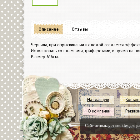
Описание
Отзывы
Чернила, при опрыскивании их водой создается эффект
Использовать со штампами, трафаретами, и прямо на по
Размер 6*6см.
На главную
Контак
О компании
Реквиз
Сайт использует cookies для р