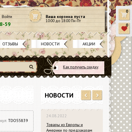
0
Войти
Ваша корзина пуста
10:00 до 18:00 Пн-Пт
58-59
0
ОТЗЫВЫ
НОВОСТИ
АКЦИИ
Как получить скидку
Найти
НОВОСТИ
Previous
Next
24.08.2022
кул:
TDO55839
Товары из Европы и
Америки по предзаказам