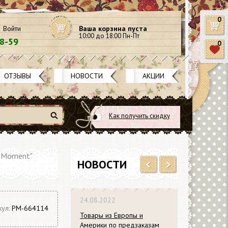
0
Войти
Ваша корзина пуста
10:00 до 18:00 Пн-Пт
58-59
0
ОТЗЫВЫ
НОВОСТИ
АКЦИИ
Как получить скидку
Найти
e Moment"
НОВОСТИ
Previous
Next
24.08.2022
кул:
PM-664114
Товары из Европы и
Америки по предзаказам