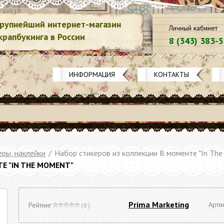
рупнейший интернет-магазин
Личный кабинет
крапбукинга в России
8 (343) 383-
ИНФОРМАЦИЯ
КОНТАКТЫ
еры, наклейки
/
Набор стикеров из коллекции В моменте "In Th
Е "IN THE MOMENT"
Prima Marketing
Арти
Рейтинг
( 0 )