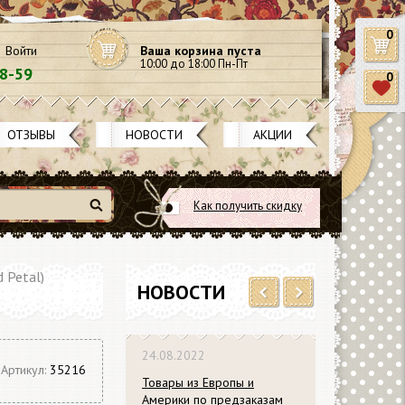
0
Войти
Ваша корзина пуста
10:00 до 18:00 Пн-Пт
58-59
0
ОТЗЫВЫ
НОВОСТИ
АКЦИИ
Как получить скидку
Найти
 Petal)
НОВОСТИ
Previous
Next
24.08.2022
Артикул:
35216
Товары из Европы и
Америки по предзаказам