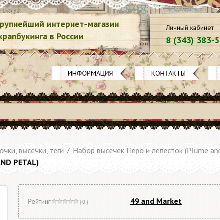
рупнейший интернет-магазин
Личный кабинет
крапбукинга в России
8 (343) 383-
ИНФОРМАЦИЯ
КОНТАКТЫ
очки, высечки, теги
/
Набор высечек Перо и лепесток (Plume and
AND PETAL)
49 and Market
Рейтинг
( 0 )