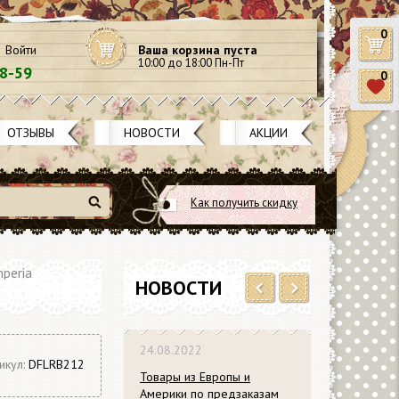
0
Войти
Ваша корзина пуста
10:00 до 18:00 Пн-Пт
58-59
0
ОТЗЫВЫ
НОВОСТИ
АКЦИИ
Как получить скидку
Найти
peria
НОВОСТИ
Previous
Next
24.08.2022
икул:
DFLRB212
Товары из Европы и
Америки по предзаказам