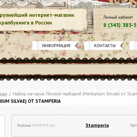
рупнейший интернет-магазин
Личный кабинет
крапбукинга в России
8 (343) 383-
ИНФОРМАЦИЯ
КОНТАКТЫ
рки
/
Набор натирок Лесной гербарий (Herbarium Silvae) от Stam
UM SILVAE) ОТ STAMPERIA
Stamperia
Арт
Рейтинг
( 0 )