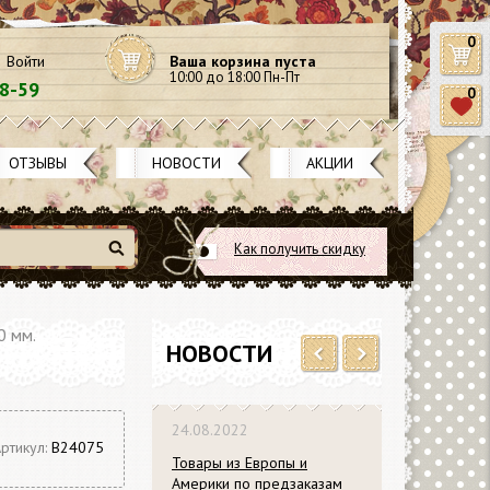
0
Войти
Ваша корзина пуста
10:00 до 18:00 Пн-Пт
58-59
0
ОТЗЫВЫ
НОВОСТИ
АКЦИИ
Как получить скидку
Найти
0 мм.
НОВОСТИ
Previous
Next
24.08.2022
ртикул:
B24075
Товары из Европы и
Америки по предзаказам