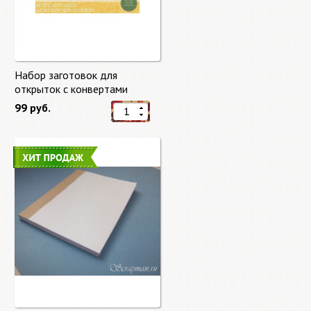
Набор заготовок для
открыток с конвертами
Старый мир (Old World) от
99 руб.
DCWV