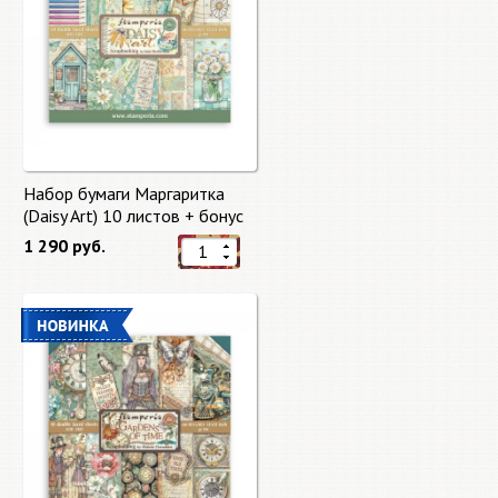
Набор бумаги Маргаритка
(Daisy Art) 10 листов + бонус
от Stamperia
1 290 руб.