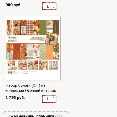
"Master of Magic" 10 листов +
980 руб.
бонус от Stamperia
Набор бумаги (KIT) из
коллекции Осенний ветерок
"Autumn Breeze"
1 795 руб.
Ежедневники, планинги
(222)