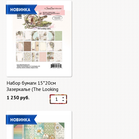
Набор бумаги 15*20см
Зазеркалье (The Looking
Glass) 27 листов от 49 Market
1 250 руб.