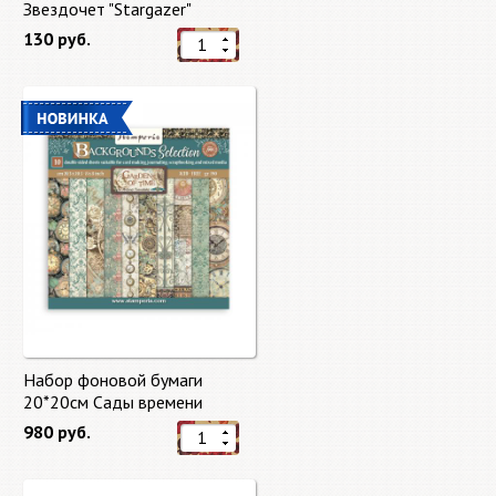
Звездочет "Stargazer"
130 руб.
Набор фоновой бумаги
20*20см Сады времени
(Gardens of Time) 10 листов +
980 руб.
бонус от Stamperia