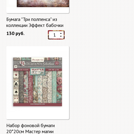
Бумага "Три полпенса" из
коллекции Эффект бабочки
"Butterfly Effect"
130 руб.
Набор фоновой бумаги
20*20см Мастер магии