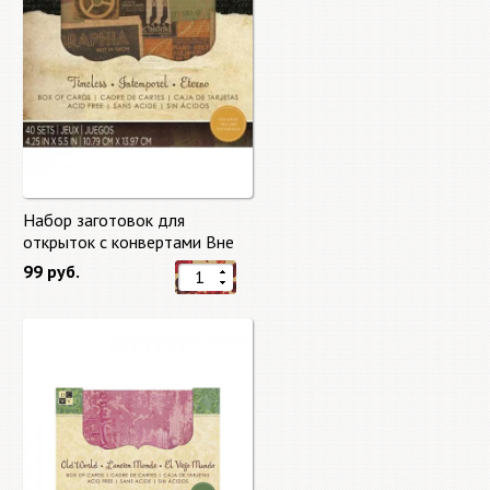
Набор заготовок для
открыток с конвертами Вне
времени (Timeless) от DCWV
99 руб.