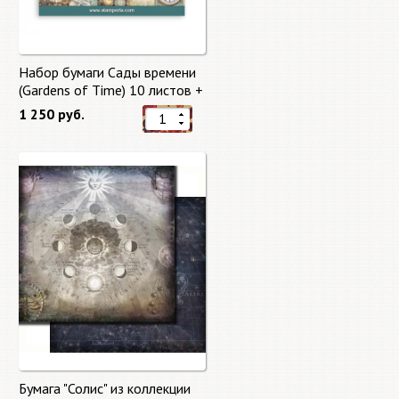
Набор бумаги Сады времени
(Gardens of Time) 10 листов +
бонус от Stamperia
1 250 руб.
Бумага "Солис" из коллекции