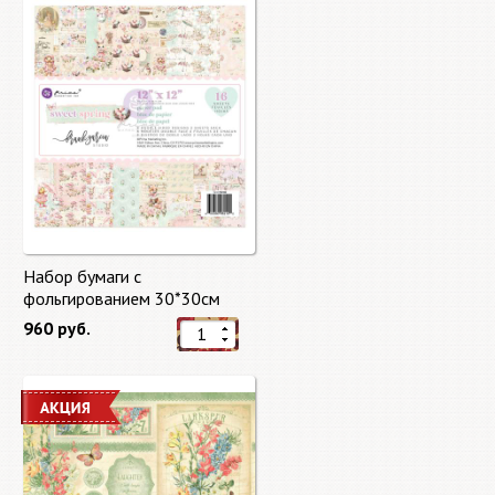
Набор бумаги с
фольгированием 30*30см
Сладкая весна "Sweet Spring"
960 руб.
8 листов Prima Marketing