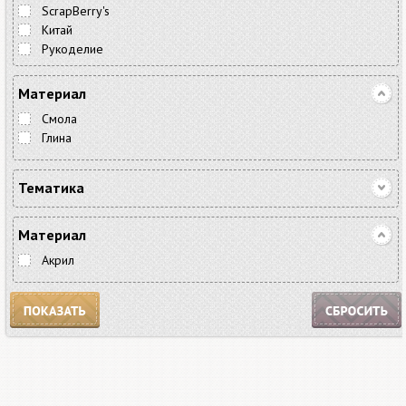
ScrapBerry's
Китай
Рукоделие
Материал
Смола
Глина
Тематика
Винтаж
Детская
Материал
Животные
Акрил
Красота
Кулинария
Отдых/Море
Птицы
Романтика/Любовь
Цветы, растения
Декор