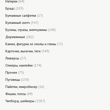
Натирки
(64)
Брадс
(103)
Бумажные салфетки
(17)
Бумажный скотч
(347)
Бусины, стразы, жемчужины
(140)
Деревянные
(182)
Камеи, фигурки из смолы и глины
(72)
Карточки, высечки, теги
(549)
Люверсы
(27)
Стикеры, наклейки
(174)
Прочее
(75)
Пуговицы
(130)
Пайетки, микробисер
(16)
Фишки, топсы
(49)
Чипборд, шейкеры
(1587)