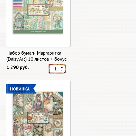
Набор бумаги Маргаритка
(Daisy Art) 10 листов + бонус
от Stamperia
1 290 руб.