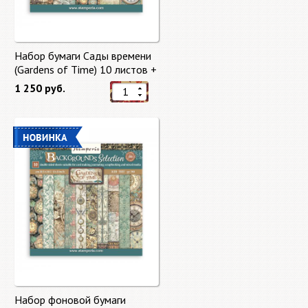
Набор бумаги Сады времени
(Gardens of Time) 10 листов +
бонус от Stamperia
1 250 руб.
Набор фоновой бумаги