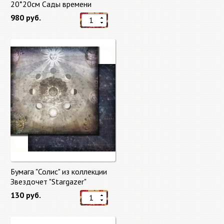
20*20см Сады времени
(Gardens of Time) 10 листов +
980 руб.
бонус от Stamperia
Бумага "Солис" из коллекции
Звездочет "Stargazer"
130 руб.