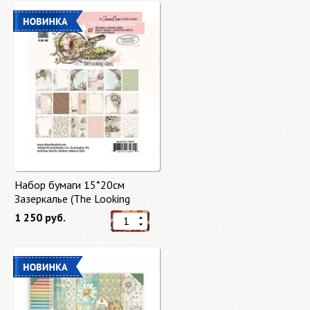
Набор бумаги 15*20см
Зазеркалье (The Looking
Glass) 27 листов от 49 Market
1 250 руб.