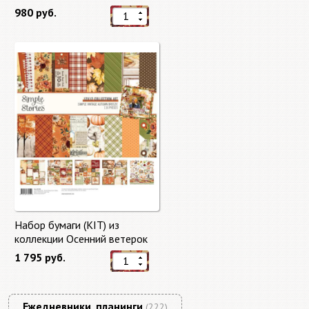
"Master of Magic" 10 листов +
980 руб.
бонус от Stamperia
Набор бумаги (KIT) из
коллекции Осенний ветерок
"Autumn Breeze"
1 795 руб.
Ежедневники, планинги
(222)