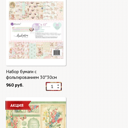
Набор бумаги с
фольгированием 30*30см
Сладкая весна "Sweet Spring"
960 руб.
8 листов Prima Marketing