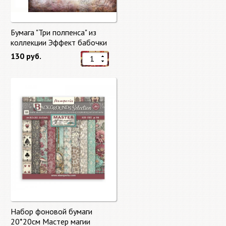
Бумага "Три полпенса" из
коллекции Эффект бабочки
"Butterfly Effect"
130 руб.
Набор фоновой бумаги
20*20см Мастер магии