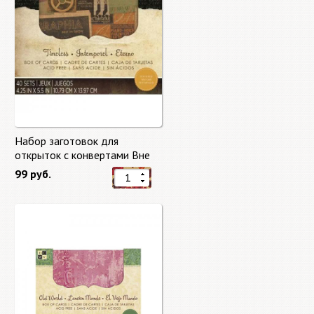
Набор заготовок для
открыток с конвертами Вне
времени (Timeless) от DCWV
99 руб.