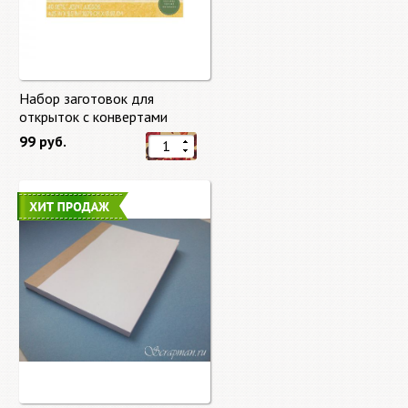
Набор заготовок для
открыток с конвертами
Старый мир (Old World) от
99 руб.
DCWV