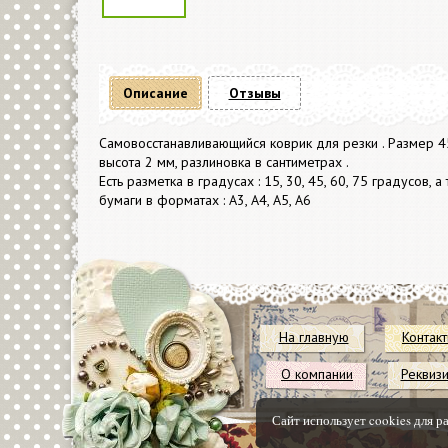
Описание
Отзывы
Самовосстанавливающийся коврик для резки . Размер 45
высота 2 мм, разлиновка в сантиметрах .
Есть разметка в градусах : 15, 30, 45, 60, 75 градусов, 
бумаги в форматах : А3, А4, А5, А6
На главную
Контак
О компании
Реквиз
Сайт использует cookies для р