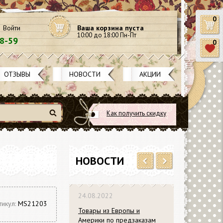
0
Войти
Ваша корзина пуста
10:00 до 18:00 Пн-Пт
58-59
0
ОТЗЫВЫ
НОВОСТИ
АКЦИИ
Как получить скидку
Найти
НОВОСТИ
Previous
Next
24.08.2022
тикул:
MS21203
Товары из Европы и
Америки по предзаказам