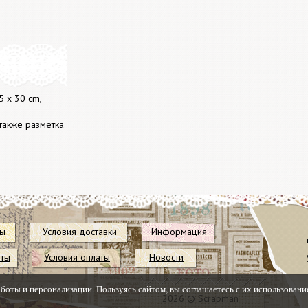
 x 30 cm,
а также разметка
ты
Условия доставки
Информация
иты
Условия оплаты
Новости
аботы и персонализации. Пользуясь сайтом, вы соглашаетесь с их использовани
2026 © Scrapman