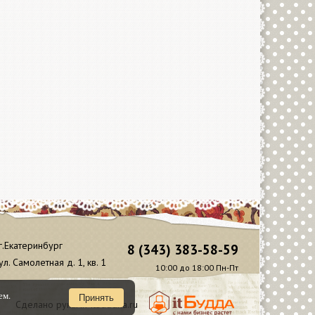
г.Екатеринбург
8 (343) 383-58-59
ул. Самолетная д. 1, кв. 1
10:00 до 18:00 Пн-Пт
ем.
Принять
Сделано руками Itbuddha.ru