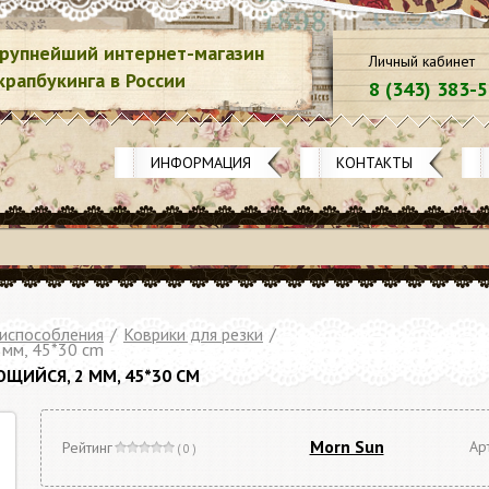
рупнейший интернет-магазин
Личный кабинет
крапбукинга в России
8 (343) 383-
ИНФОРМАЦИЯ
КОНТАКТЫ
риспособления
/
Коврики для резки
/
 мм, 45*30 cm
ИЙСЯ, 2 ММ, 45*30 CM
Morn Sun
Ар
Рейтинг
( 0 )