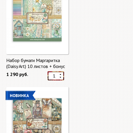
Набор бумаги Маргаритка
(Daisy Art) 10 листов + бонус
от Stamperia
1 290 руб.