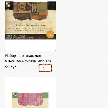
Набор заготовок для
открыток с конвертами Вне
времени (Timeless) от DCWV
99 руб.