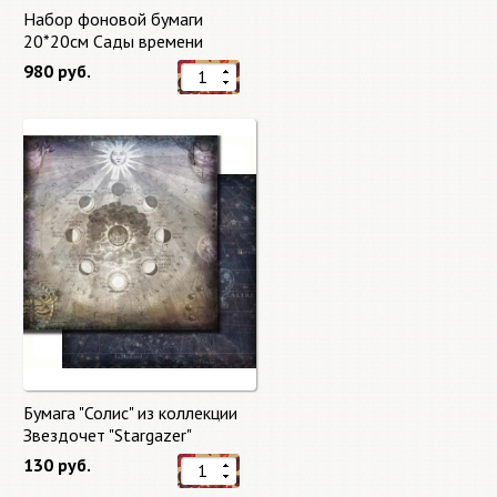
Набор фоновой бумаги
20*20см Сады времени
(Gardens of Time) 10 листов +
980 руб.
бонус от Stamperia
Бумага "Солис" из коллекции
Звездочет "Stargazer"
130 руб.