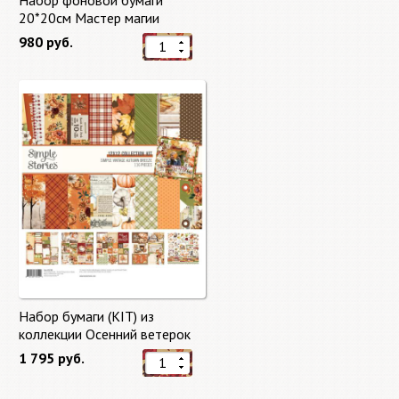
Набор фоновой бумаги
20*20см Мастер магии
"Master of Magic" 10 листов +
980 руб.
бонус от Stamperia
Набор бумаги (KIT) из
коллекции Осенний ветерок
"Autumn Breeze"
1 795 руб.