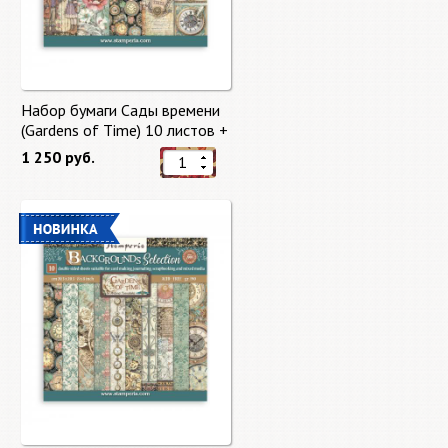
Набор бумаги Сады времени
(Gardens of Time) 10 листов +
бонус от Stamperia
1 250 руб.