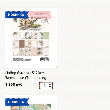
Набор бумаги 15*20см
Зазеркалье (The Looking
Glass) 27 листов от 49 Market
1 250 руб.