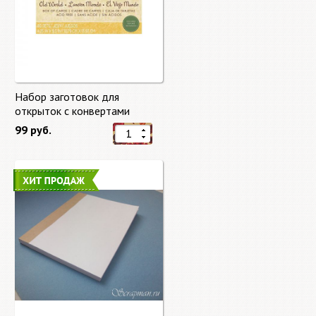
Набор заготовок для
открыток с конвертами
Старый мир (Old World) от
99 руб.
DCWV