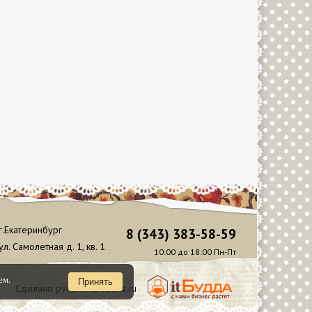
г.Екатеринбург
8 (343) 383-58-59
ул. Самолетная д. 1, кв. 1
10:00 до 18:00 Пн-Пт
ем.
Принять
Сделано руками Itbuddha.ru