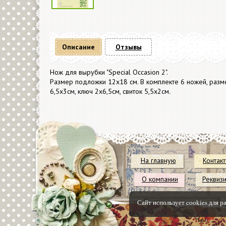
Описание
Отзывы
Нож для вырубки "Special Occasion 2".
Размер подложки 12х18 см. В комплекте 6 ножей, разме
6,5х3см, ключ 2х6,5см, свиток 5,5х2см.
На главную
Контак
О компании
Реквиз
Сайт использует cookies для р