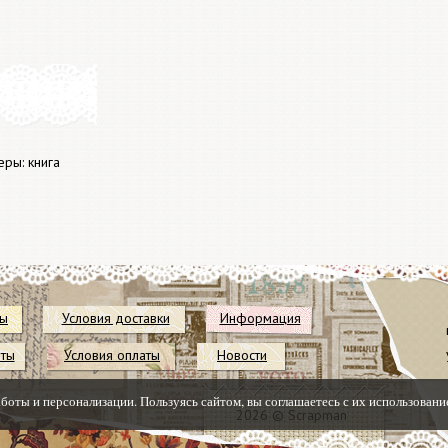
ры: книга
ты
Условия доставки
Информация
иты
Условия оплаты
Новости
аботы и персонализации. Пользуясь сайтом, вы соглашаетесь с их использовани
2026 © Scrapman