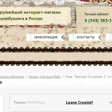
рупнейший интернет-магазин
Личный кабинет
крапбукинга в России
8 (343) 383-
ИНФОРМАЦИЯ
КОНТАКТЫ
риспособления
/
Ножи для вырубки
/
Нож "Special Occasion 2" от
EF
Leane Creatief
А
Рейтинг
( 0 )