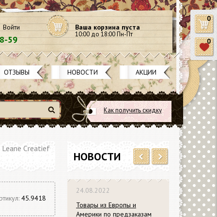
0
Войти
Ваша корзина пуста
10:00 до 18:00 Пн-Пт
58-59
0
ОТЗЫВЫ
НОВОСТИ
АКЦИИ
Как получить скидку
Найти
 Leane Creatief
НОВОСТИ
Previous
Next
24.08.2022
ртикул:
45.9418
Товары из Европы и
Америки по предзаказам