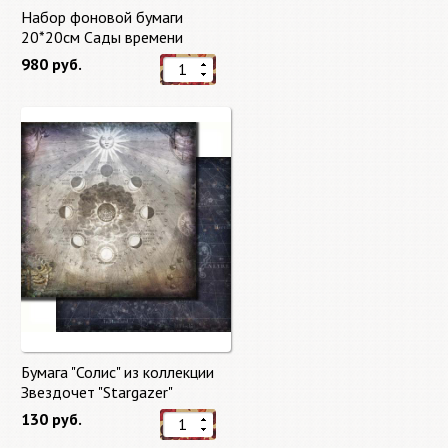
Набор фоновой бумаги
20*20см Сады времени
(Gardens of Time) 10 листов +
980 руб.
бонус от Stamperia
Бумага "Солис" из коллекции
Звездочет "Stargazer"
130 руб.