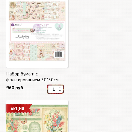
Набор бумаги с
фольгированием 30*30см
Сладкая весна "Sweet Spring"
960 руб.
8 листов Prima Marketing