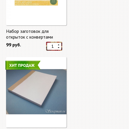
Набор заготовок для
открыток с конвертами
Старый мир (Old World) от
99 руб.
DCWV