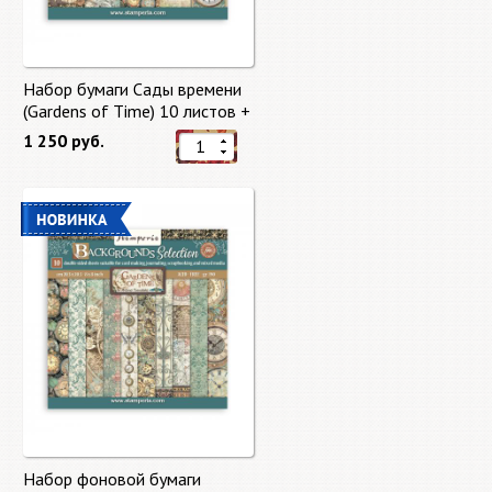
Набор бумаги Сады времени
(Gardens of Time) 10 листов +
бонус от Stamperia
1 250 руб.
Набор фоновой бумаги