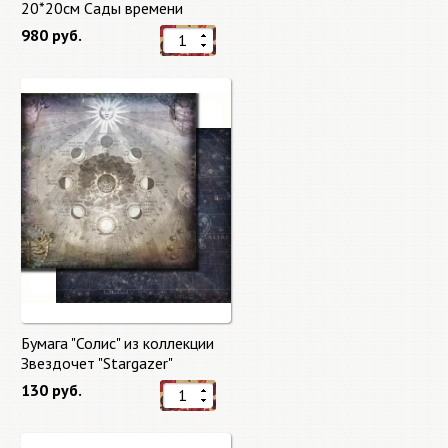
20*20см Сады времени
(Gardens of Time) 10 листов +
980 руб.
бонус от Stamperia
Бумага "Солис" из коллекции
Звездочет "Stargazer"
130 руб.