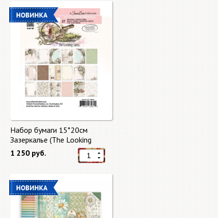
Набор бумаги 15*20см
Зазеркалье (The Looking
Glass) 27 листов от 49 Market
1 250 руб.