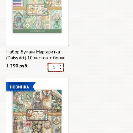
Набор бумаги Маргаритка
(Daisy Art) 10 листов + бонус
от Stamperia
1 290 руб.