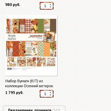
"Master of Magic" 10 листов +
980 руб.
бонус от Stamperia
Набор бумаги (KIT) из
коллекции Осенний ветерок
"Autumn Breeze"
1 795 руб.
Ежедневники, планинги
(222)