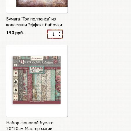
Бумага "Три полпенса" из
коллекции Эффект бабочки
"Butterfly Effect"
130 руб.
Набор фоновой бумаги
20*20см Мастер магии