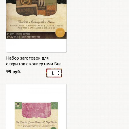
Набор заготовок для
открыток с конвертами Вне
времени (Timeless) от DCWV
99 руб.