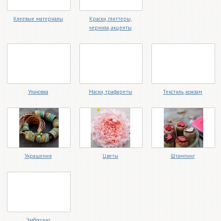
Клеевые материалы
Краски, глиттеры,
чернила, акценты
Упаковка
Маски, трафареты
Текстиль, кожзам
Украшения
Цветы
Штампинг
Эмбоссинг