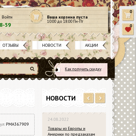
0
Войти
Ваша корзина пуста
10:00 до 18:00 Пн-Пт
58-59
0
ОТЗЫВЫ
НОВОСТИ
АКЦИИ
Как получить скидку
Найти
НОВОСТИ
Previous
Next
24.08.2022
ул:
PMA367909
Товары из Европы и
Америки по предзаказам