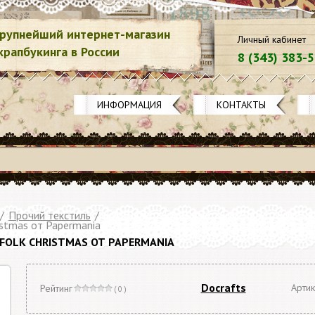
рупнейший интернет-магазин
Личный кабинет
крапбукинга в России
8 (343) 383-
ИНФОРМАЦИЯ
КОНТАКТЫ
/
Прочий текстиль
/
istmas от Papermania
FOLK CHRISTMAS ОТ PAPERMANIA
Docrafts
Артик
Рейтинг
( 0 )