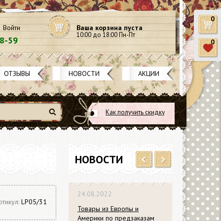
0
Войти
Ваша корзина пуста
10:00 до 18:00 Пн-Пт
58-59
0
ОТЗЫВЫ
НОВОСТИ
АКЦИИ
Как получить скидку
Найти
НОВОСТИ
Previous
Next
24.08.2022
ртикул:
LP05/31
Товары из Европы и
Америки по предзаказам