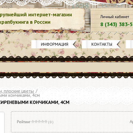
рупнейший интернет-магазин
Личный кабинет
крапбукинга в России
8 (343) 383-
ИНФОРМАЦИЯ
КОНТАКТЫ
и, плоские цветы
/
ыми кончиками, 4см
 СИРЕНЕВЫМИ КОНЧИКАМИ, 4СМ
А
Рейтинг
( 0 )