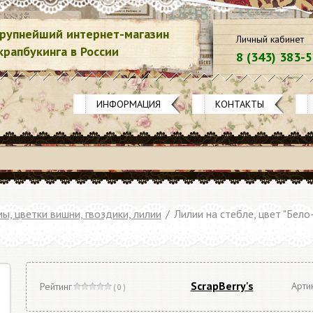
рупнейший интернет-магазин
Личный кабинет
крапбукинга в России
8 (343) 383-
ИНФОРМАЦИЯ
КОНТАКТЫ
ы, цветки вишни, гвоздики, лилии
/
Лилии на стебле, цвет "Бело
ScrapBerry's
Арти
Рейтинг
( 0 )