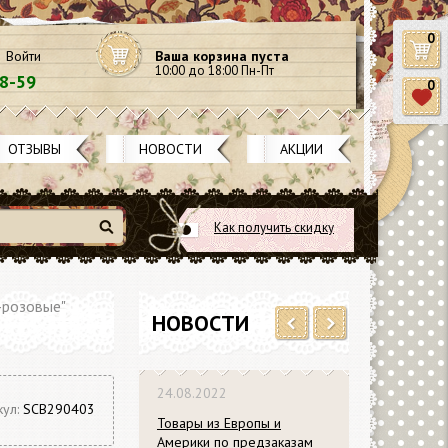
0
Войти
Ваша корзина пуста
10:00 до 18:00 Пн-Пт
58-59
0
ОТЗЫВЫ
НОВОСТИ
АКЦИИ
Как получить скидку
Найти
-розовые"
НОВОСТИ
Previous
Next
24.08.2022
кул:
SCB290403
Товары из Европы и
Америки по предзаказам