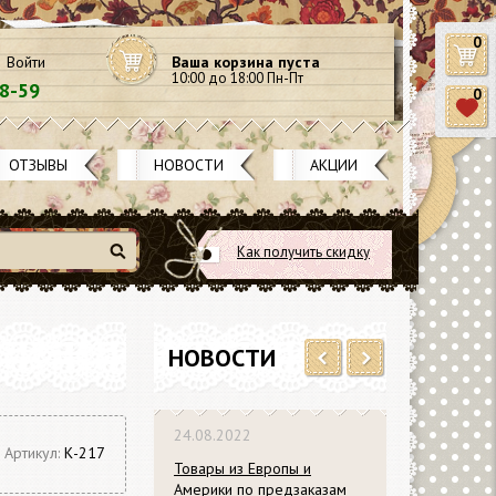
0
Войти
Ваша корзина пуста
10:00 до 18:00 Пн-Пт
58-59
0
ОТЗЫВЫ
НОВОСТИ
АКЦИИ
Как получить скидку
Найти
НОВОСТИ
Previous
Next
24.08.2022
Артикул:
К-217
Товары из Европы и
Америки по предзаказам