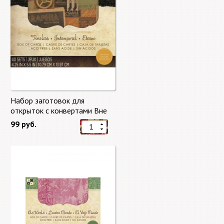
Набор заготовок для
открыток с конвертами Вне
времени (Timeless) от DCWV
99 руб.