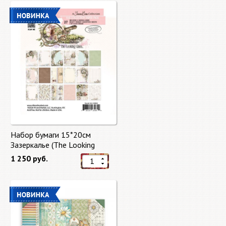
Набор бумаги 15*20см
Зазеркалье (The Looking
Glass) 27 листов от 49 Market
1 250 руб.