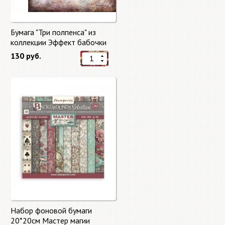
Бумага "Три полпенса" из
коллекции Эффект бабочки
"Butterfly Effect"
130 руб.
Набор фоновой бумаги
20*20см Мастер магии