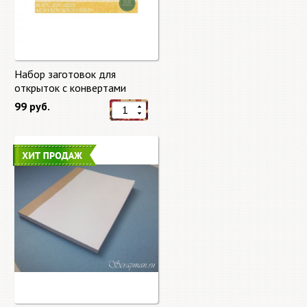
Набор заготовок для
открыток с конвертами
Старый мир (Old World) от
99 руб.
DCWV