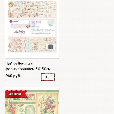
Набор бумаги с
фольгированием 30*30см
Сладкая весна "Sweet Spring"
960 руб.
8 листов Prima Marketing