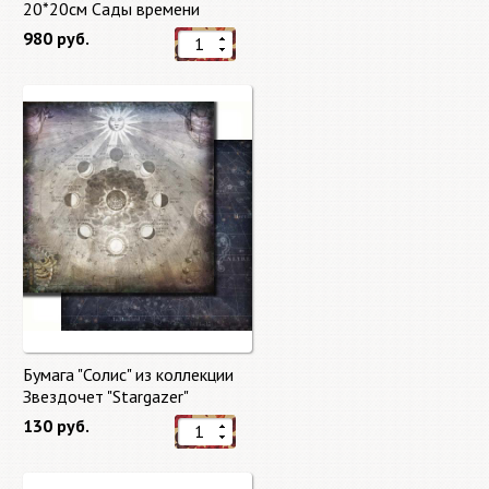
20*20см Сады времени
(Gardens of Time) 10 листов +
980 руб.
бонус от Stamperia
Бумага "Солис" из коллекции
Звездочет "Stargazer"
130 руб.