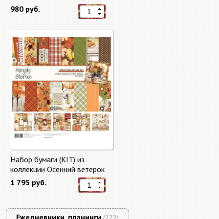
"Master of Magic" 10 листов +
980 руб.
бонус от Stamperia
Набор бумаги (KIT) из
коллекции Осенний ветерок
"Autumn Breeze"
1 795 руб.
Ежедневники, планинги
(222)