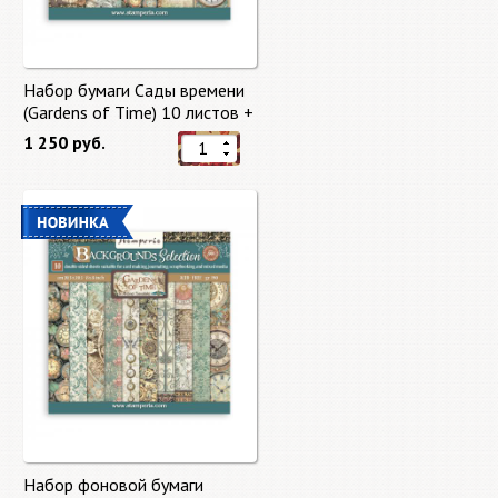
Набор бумаги Сады времени
(Gardens of Time) 10 листов +
бонус от Stamperia
1 250 руб.
Набор фоновой бумаги