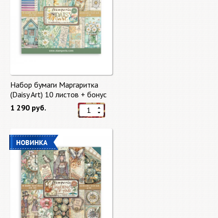
Набор бумаги Маргаритка
(Daisy Art) 10 листов + бонус
от Stamperia
1 290 руб.