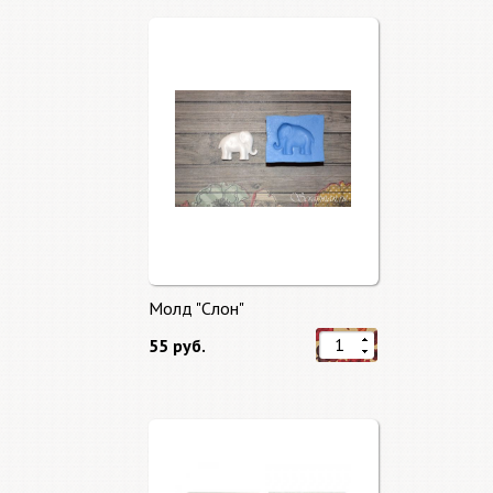
Транспорт
Цветы, растения
Архитектура
Осень
Шебби
Весна
Женская
Космос
Лето
Праздник
Этника
Волшебство
Дача
Молд "Слон"
Хэллоуин
55 руб.