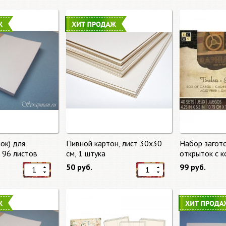
ок) для
Пивной картон, лист 30х30
Набор загот
, 96 листов
cм, 1 штука
открыток с 
времени (Tim
50 руб.
99 руб.