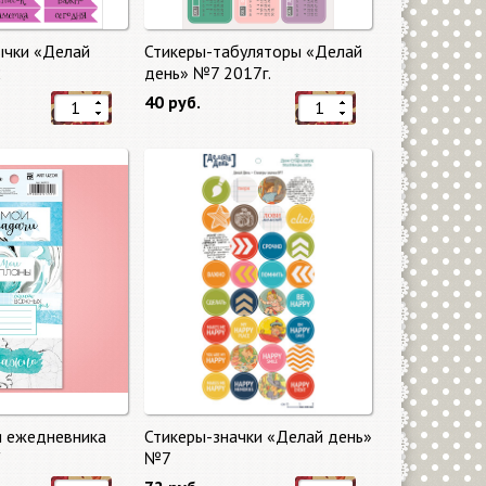
ычки «Делай
Стикеры-табуляторы «Делай
2
день» №7 2017г.
40 руб.
я ежедневника
Стикеры-значки «Делай день»
"
№7