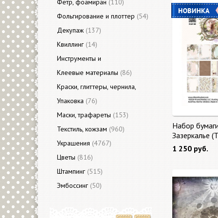
Фетр, фоамиран
(110)
Фольгирование и плоттер
(54)
Декупаж
(137)
Квиллинг
(14)
Инструменты и
приспособления
Клеевые материалы
(3313)
(86)
Краски, глиттеры, чернила,
акценты
Упаковка
(421)
(76)
Маски, трафареты
(153)
Набор бумаг
Текстиль, кожзам
(960)
Зазеркалье (
Украшения
(4767)
Glass) 27 лис
1 250 руб.
Цветы
(816)
Штампинг
(515)
Эмбоссинг
(50)