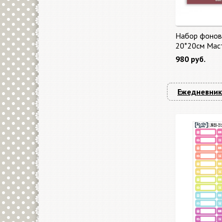
Набор фонов
20*20см Мас
"Master of Ma
980 руб.
бонус от Sta
Ежедневник