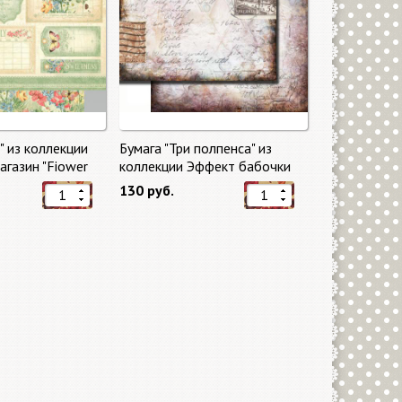
" из коллекции
Бумага "Три полпенса" из
газин "Fiower
коллекции Эффект бабочки
"Butterfly Effect"
130 руб.