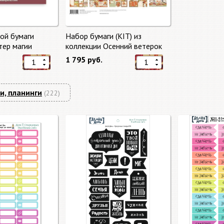
ой бумаги
Набор бумаги (KIT) из
тер магии
коллекции Осенний ветерок
gic" 10 листов +
"Autumn Breeze"
1 795 руб.
mperia
и, планинги
(222)