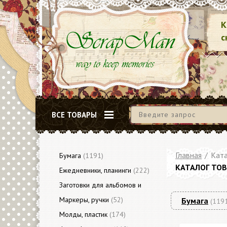
К
с
ВСЕ ТОВАРЫ
Главная
/
Ката
Бумага
(1191)
КАТАЛОГ ТО
Ежедневники, планинги
(222)
Заготовки для альбомов и
блокнотов
Маркеры, ручки
(79)
(52)
Бумага
(119
Молды, пластик
(174)