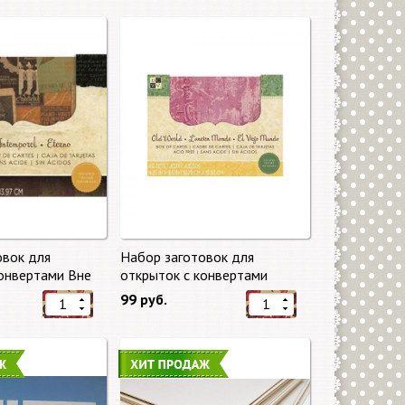
овок для
Набор заготовок для
конвертами Вне
открыток с конвертами
eless) от DCWV
Старый мир (Old World) от
99 руб.
DCWV