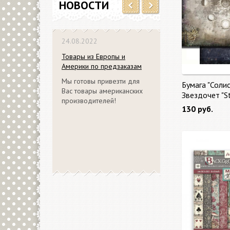
НОВОСТИ
Previous
Next
24.08.2022
Товары из Европы и
Америки по предзаказам
Мы готовы привезти для
Бумага "Солис
Вас товары американских
Звездочет "S
производителей!
130 руб.