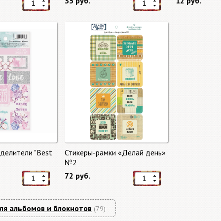
35 руб.
12 руб.
делители "Best
Стикеры-рамки «Делай день»
№2
72 руб.
ля альбомов и блокнотов
(79)