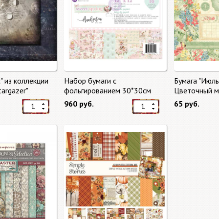
" из коллекции
Набор бумаги с
Бумага "Июль
targazer"
фольгированием 30*30см
Цветочный ма
Сладкая весна "Sweet Spring"
Market"
960 руб.
65 руб.
8 листов Prima Marketing