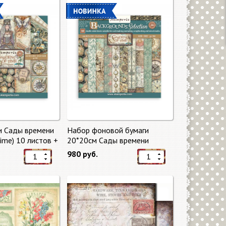
и Сады времени
Набор фоновой бумаги
Time) 10 листов +
20*20см Сады времени
mperia
(Gardens of Time) 10 листов +
980 руб.
бонус от Stamperia