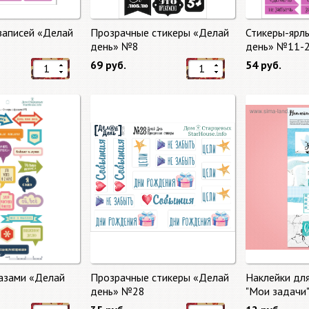
записей «Делай
Прозрачные стикеры «Делай
Стикеры-ярл
день» №8
день» №11-
69 руб.
54 руб.
азами «Делай
Прозрачные стикеры «Делай
Наклейки дл
день» №28
"Мои задачи