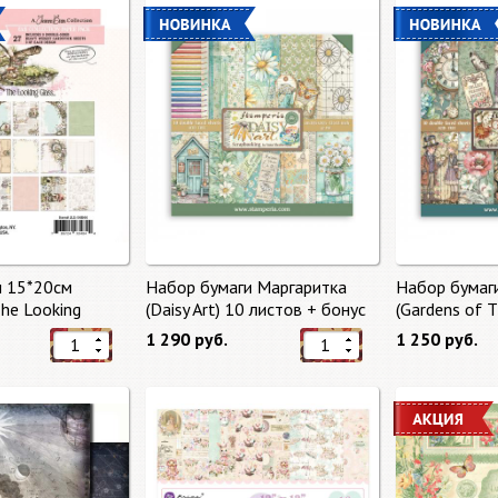
и 15*20см
Набор бумаги Маргаритка
Набор бумаг
The Looking
(Daisy Art) 10 листов + бонус
(Gardens of 
тов от 49 Market
от Stamperia
бонус от Sta
1 290 руб.
1 250 руб.