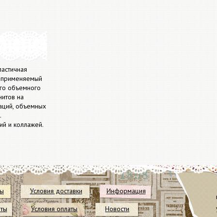
ластичная
, применяемый
ого объемного
нитов на
аций, объемных
.
ий и коллажей.
ты
Условия доставки
Информация
иты
Условия оплаты
Новости