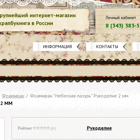
рупнейший интернет-магазин
Личный кабинет
крапбукинга в России
8 (343) 383-
ИНФОРМАЦИЯ
КОНТАКТЫ
Фоамиран
/
Фоамиран "Небесная лазурь" Рукоделие 2 мм
 2 ММ
Рукоделие
Рейтинг
( 0 )