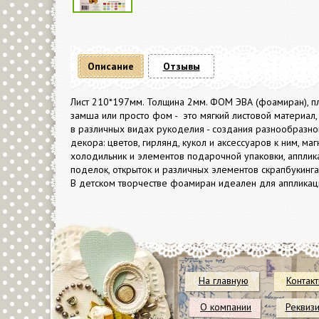
Описание
Отзывы
Лист 210*197мм. Толщина 2мм. ФОМ ЭВА (фоамиран), п
замша или просто фом - это мягкий листовой материал
в различных видах рукоделия - создания разнообразн
декора: цветов, гирлянд, кукол и аксессуаров к ним, маг
холодильник и элементов подарочной упаковки, апплик
поделок, открыток и различных элементов скрапбукинга
В детском творчестве фоамиран идеален для аппликац
На главную
Контак
О компании
Реквиз