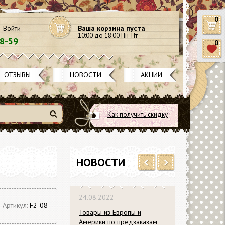
0
Войти
Ваша корзина пуста
10:00 до 18:00 Пн-Пт
58-59
0
ОТЗЫВЫ
НОВОСТИ
АКЦИИ
Как получить скидку
Найти
НОВОСТИ
Previous
Next
24.08.2022
Артикул:
F2-08
Товары из Европы и
Америки по предзаказам