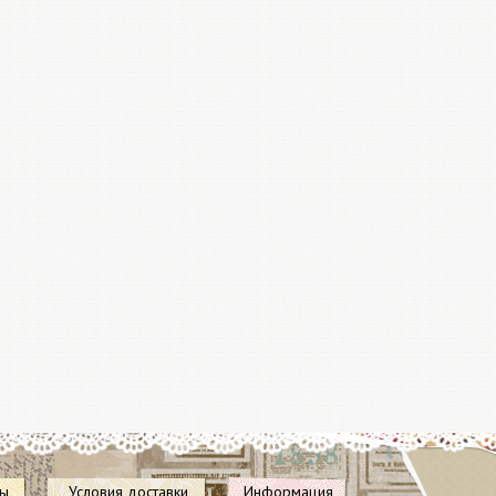
Все ножи
Docrafts
Не упус
купить 
отличны
Акция п
28 дека
пересчи
после сб
ты
Условия доставки
Информация