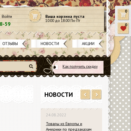
0
Войти
Ваша корзина пуста
10:00 до 18:00 Пн-Пт
58-59
0
ОТЗЫВЫ
НОВОСТИ
АКЦИИ
Как получить скидку
Найти
НОВОСТИ
Previous
Next
018
24.08.2022
03.02.2019
0% на ножи
Товары из Европы и
Переезд маг
ders и Docrafts
Америки по предзаказам
новый адрес