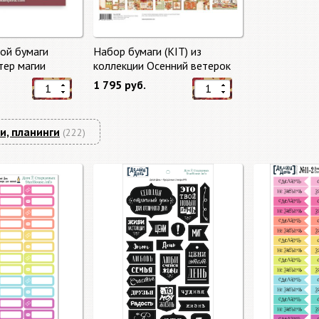
ой бумаги
Набор бумаги (KIT) из
тер магии
коллекции Осенний ветерок
gic" 10 листов +
"Autumn Breeze"
1 795 руб.
mperia
и, планинги
(222)