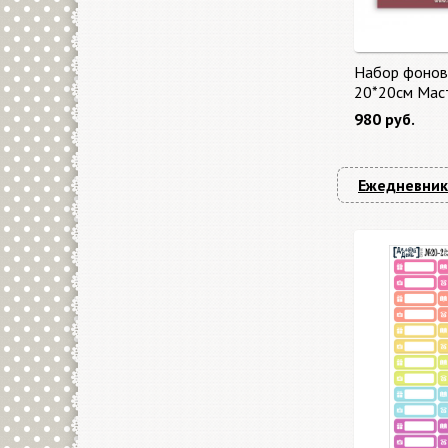
Набор фонов
20*20см Мас
"Master of Ma
980 руб.
бонус от Sta
Ежедневник