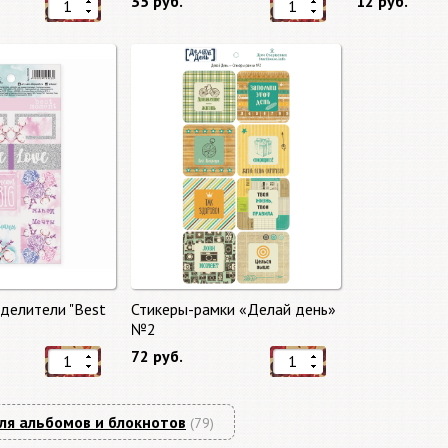
35 руб.
12 руб.
делители "Best
Стикеры-рамки «Делай день»
№2
72 руб.
ля альбомов и блокнотов
(79)