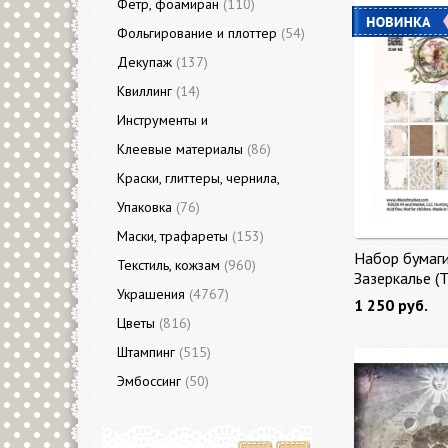
Фетр, фоамиран
(110)
Фольгирование и плоттер
(54)
Декупаж
(137)
Квиллинг
(14)
Инструменты и
приспособления
Клеевые материалы
(3313)
(86)
Краски, глиттеры, чернила,
акценты
Упаковка
(421)
(76)
Маски, трафареты
(153)
Набор бумаг
Текстиль, кожзам
(960)
Зазеркалье (
Украшения
(4767)
Glass) 27 лис
1 250 руб.
Цветы
(816)
Штампинг
(515)
Эмбоссинг
(50)