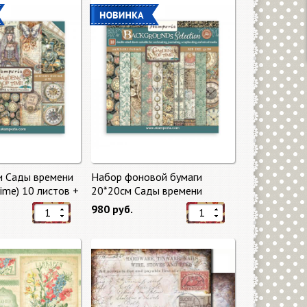
и Сады времени
Набор фоновой бумаги
Time) 10 листов +
20*20см Сады времени
mperia
(Gardens of Time) 10 листов +
980 руб.
бонус от Stamperia