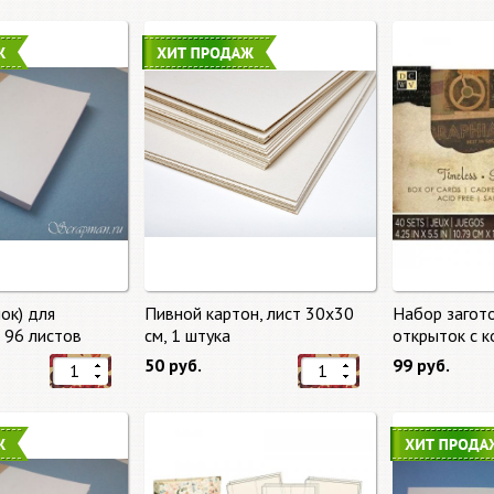
ок) для
Пивной картон, лист 30х30
Набор загот
, 96 листов
cм, 1 штука
открыток с 
времени (Tim
50 руб.
99 руб.