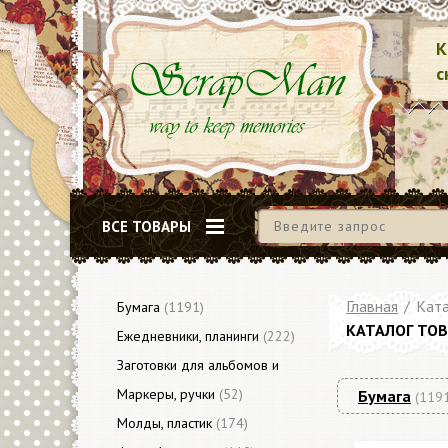
К
с
ВСЕ ТОВАРЫ
Главная
/
Ката
Бумага
(1191)
КАТАЛОГ ТО
Ежедневники, планинги
(222)
Заготовки для альбомов и
блокнотов
Маркеры, ручки
(79)
(52)
Бумага
(119
Молды, пластик
(174)