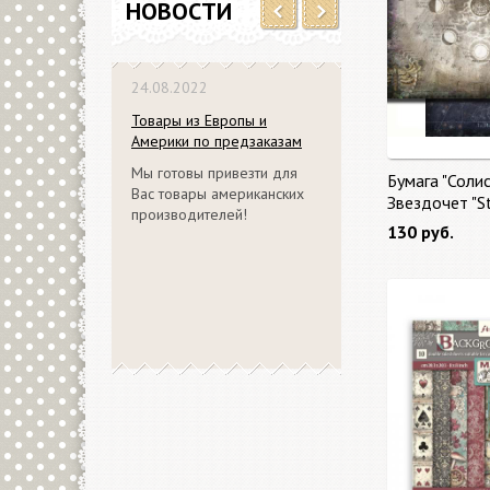
НОВОСТИ
Previous
Next
24.08.2022
Товары из Европы и
Америки по предзаказам
Мы готовы привезти для
Бумага "Солис
Вас товары американских
Звездочет "S
производителей!
130 руб.