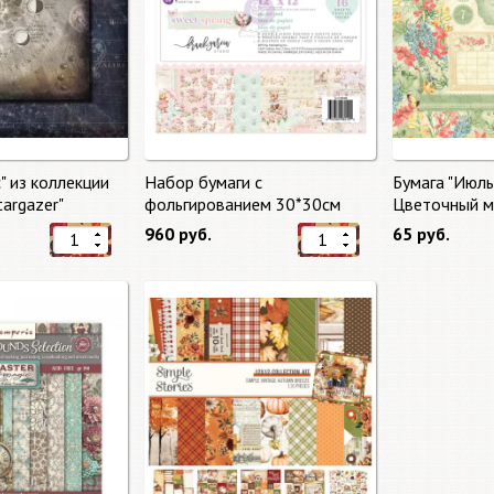
" из коллекции
Набор бумаги с
Бумага "Июль
targazer"
фольгированием 30*30см
Цветочный ма
Сладкая весна "Sweet Spring"
Market"
960 руб.
65 руб.
8 листов Prima Marketing