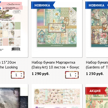
и 15*20см
Набор бумаги Маргаритка
Набор бумаг
The Looking
(Daisy Art) 10 листов + бонус
(Gardens of 
тов от 49 Market
от Stamperia
бонус от Sta
1 290 руб.
1 250 руб.