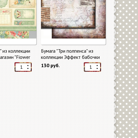
" из коллекции
Бумага "Три полпенса" из
газин "Fiower
коллекции Эффект бабочки
"Butterfly Effect"
130 руб.