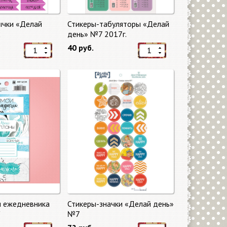
ычки «Делай
Стикеры-табуляторы «Делай
2
день» №7 2017г.
40 руб.
я ежедневника
Стикеры-значки «Делай день»
"
№7