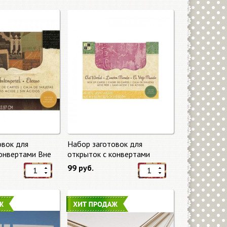
овок для
Набор заготовок для
конвертами Вне
открыток с конвертами
eless) от DCWV
Старый мир (Old World) от
99 руб.
DCWV