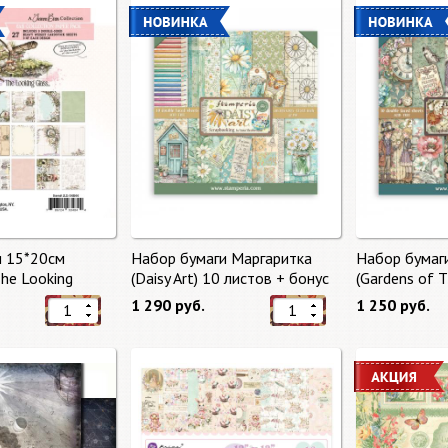
и 15*20см
Набор бумаги Маргаритка
Набор бумаг
The Looking
(Daisy Art) 10 листов + бонус
(Gardens of 
тов от 49 Market
от Stamperia
бонус от Sta
1 290 руб.
1 250 руб.