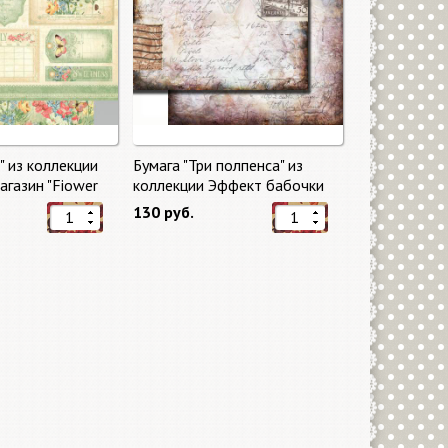
" из коллекции
Бумага "Три полпенса" из
газин "Fiower
коллекции Эффект бабочки
"Butterfly Effect"
130 руб.