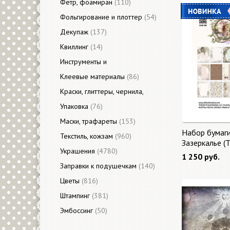
Фетр, фоамиран
(110)
Фольгирование и плоттер
(54)
Декупаж
(137)
Квиллинг
(14)
Инструменты и
приспособления
Клеевые материалы
(3313)
(86)
Краски, глиттеры, чернила,
акценты
Упаковка
(423)
(76)
Маски, трафареты
(153)
Набор бумаг
Текстиль, кожзам
(960)
Зазеркалье (
Украшения
(4780)
Glass) 27 лис
1 250 руб.
Заправки к подушечкам
(140)
Цветы
(816)
Штампинг
(381)
Эмбоссинг
(50)