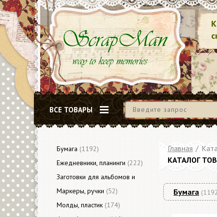
К
с
ВСЕ ТОВАРЫ
Главная
/
Ката
Бумага
(1192)
КАТАЛОГ ТО
Ежедневники, планинги
(222)
Заготовки для альбомов и
блокнотов
Маркеры, ручки
(79)
(52)
Бумага
(119
Молды, пластик
(174)