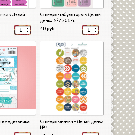
ычки «Делай
Стикеры-табуляторы «Делай
2
день» №7 2017г.
40 руб.
я ежедневника
Стикеры-значки «Делай день»
"
№7