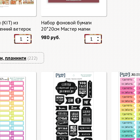
 (KIT) из
Набор фоновой бумаги
енний ветерок
20*20см Мастер магии
ze"
"Master of Magic" 10 листов +
980 руб.
бонус от Stamperia
и, планинги
(222)