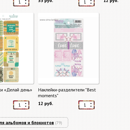
35 руб.
12 руб.
ки «Делай день»
Наклейки-разделители "Best
moments"
12 руб.
ля альбомов и блокнотов
(79)