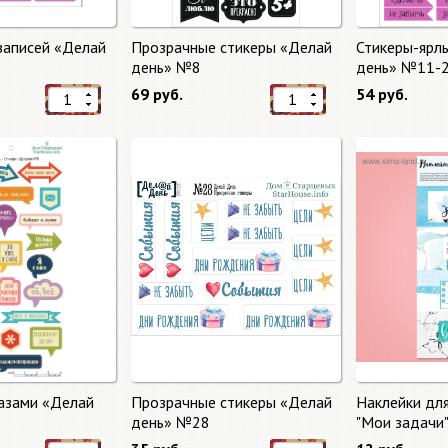
записей «Делай
Прозрачные стикеры «Делай
Стикеры-ярл
день» №8
день» №11-
69 руб.
54 руб.
азами «Делай
Прозрачные стикеры «Делай
Наклейки дл
день» №28
"Мои задачи