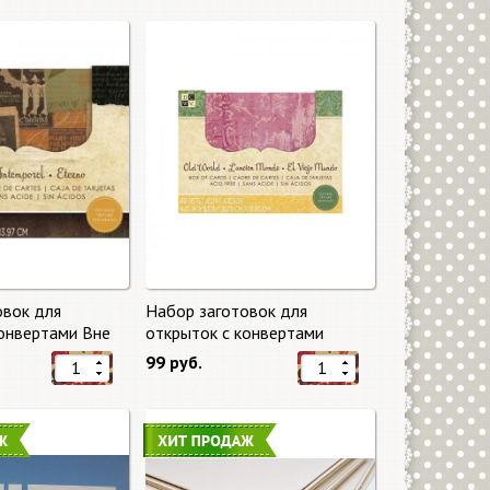
овок для
Набор заготовок для
конвертами Вне
открыток с конвертами
eless) от DCWV
Старый мир (Old World) от
99 руб.
DCWV