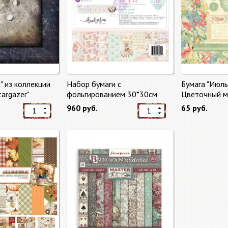
" из коллекции
Набор бумаги с
Бумага "Июль
targazer"
фольгированием 30*30см
Цветочный ма
Сладкая весна "Sweet Spring"
Market"
960 руб.
65 руб.
8 листов Prima Marketing