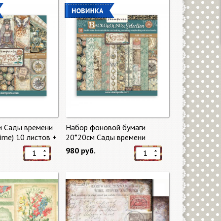
и Сады времени
Набор фоновой бумаги
Time) 10 листов +
20*20см Сады времени
mperia
(Gardens of Time) 10 листов +
980 руб.
бонус от Stamperia