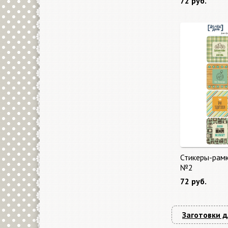
72 руб.
Стикеры-рам
№2
72 руб.
Заготовки д