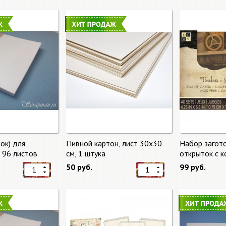
ок) для
Пивной картон, лист 30х30
Набор загот
, 96 листов
cм, 1 штука
открыток с 
времени (Tim
50 руб.
99 руб.