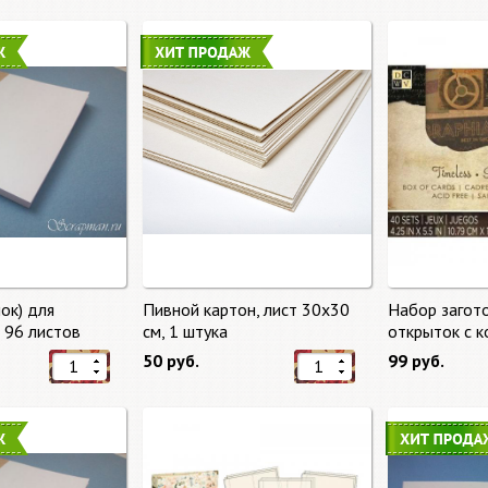
ок) для
Пивной картон, лист 30х30
Набор загот
, 96 листов
cм, 1 штука
открыток с 
времени (Tim
50 руб.
99 руб.