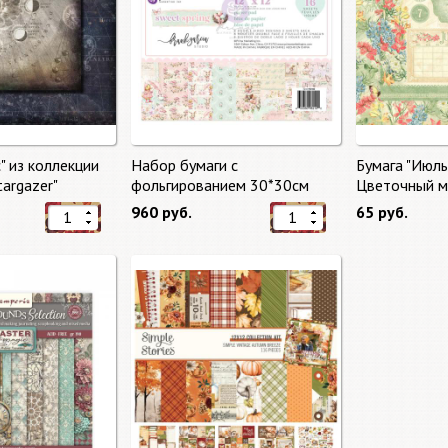
" из коллекции
Набор бумаги с
Бумага "Июль
targazer"
фольгированием 30*30см
Цветочный ма
Сладкая весна "Sweet Spring"
Market"
960 руб.
65 руб.
8 листов Prima Marketing