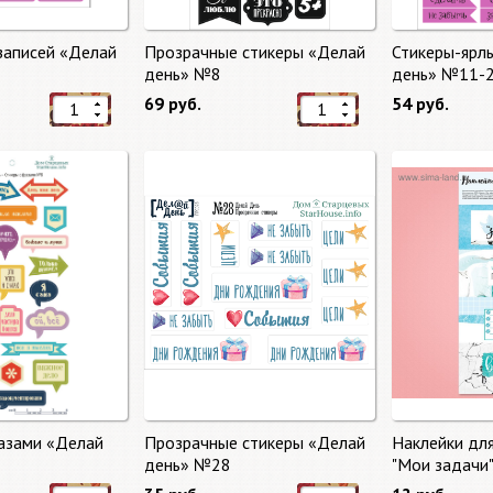
записей «Делай
Прозрачные стикеры «Делай
Стикеры-ярл
день» №8
день» №11-
69 руб.
54 руб.
азами «Делай
Прозрачные стикеры «Делай
Наклейки дл
день» №28
"Мои задачи