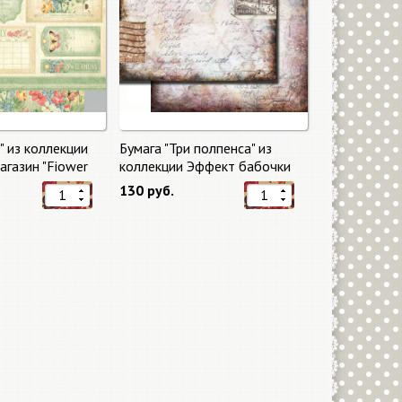
" из коллекции
Бумага "Три полпенса" из
газин "Fiower
коллекции Эффект бабочки
"Butterfly Effect"
130 руб.