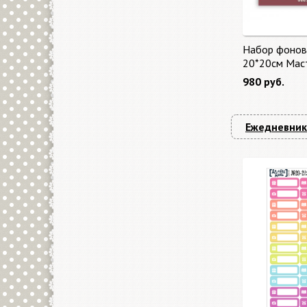
Набор фонов
20*20см Мас
"Master of Ma
980 руб.
бонус от Sta
Ежедневник