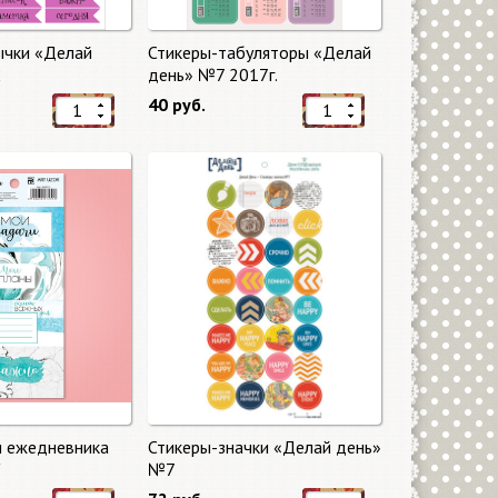
ычки «Делай
Стикеры-табуляторы «Делай
2
день» №7 2017г.
40 руб.
я ежедневника
Стикеры-значки «Делай день»
"
№7