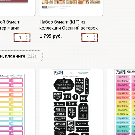
ой бумаги
Набор бумаги (KIT) из
тер магии
коллекции Осенний ветерок
gic" 10 листов +
"Autumn Breeze"
1 795 руб.
mperia
и, планинги
(222)