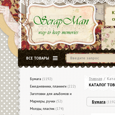
К
с
ВСЕ ТОВАРЫ
Главная
/
Ката
Бумага
(1192)
КАТАЛОГ ТО
Ежедневники, планинги
(222)
Заготовки для альбомов и
блокнотов
Маркеры, ручки
(79)
(52)
Бумага
(119
Молды, пластик
(174)