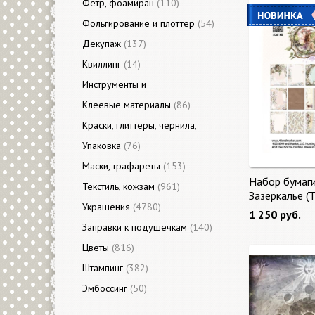
Фетр, фоамиран
(110)
Фольгирование и плоттер
(54)
Декупаж
(137)
Квиллинг
(14)
Инструменты и
приспособления
Клеевые материалы
(3313)
(86)
Краски, глиттеры, чернила,
акценты
Упаковка
(423)
(76)
Маски, трафареты
(153)
Набор бумаг
Текстиль, кожзам
(961)
Зазеркалье (
Украшения
(4780)
Glass) 27 лис
1 250 руб.
Заправки к подушечкам
(140)
Цветы
(816)
Штампинг
(382)
Эмбоссинг
(50)