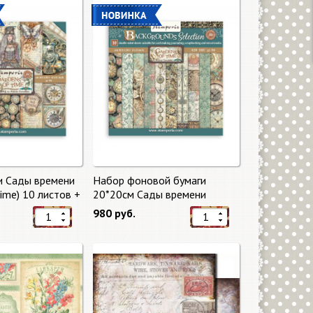
и Сады времени
Набор фоновой бумаги
Time) 10 листов +
20*20см Сады времени
mperia
(Gardens of Time) 10 листов +
980 руб.
бонус от Stamperia