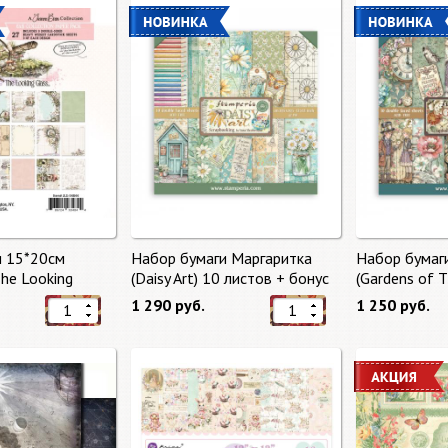
и 15*20см
Набор бумаги Маргаритка
Набор бумаг
The Looking
(Daisy Art) 10 листов + бонус
(Gardens of 
тов от 49 Market
от Stamperia
бонус от Sta
1 290 руб.
1 250 руб.