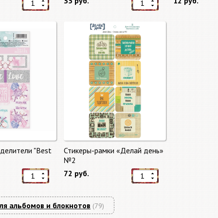
35 руб.
12 руб.
делители "Best
Стикеры-рамки «Делай день»
№2
72 руб.
ля альбомов и блокнотов
(79)