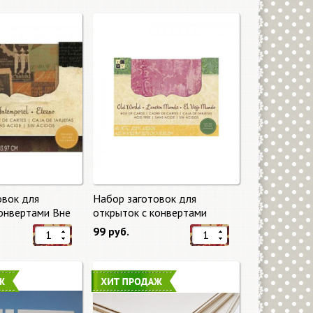
овок для
Набор заготовок для
конвертами Вне
открыток с конвертами
eless) от DCWV
Старый мир (Old World) от
99 руб.
DCWV