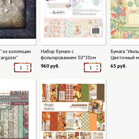
" из коллекции
Набор бумаги с
Бумага "Июль
targazer"
фольгированием 30*30см
Цветочный ма
Сладкая весна "Sweet Spring"
Market"
960 руб.
65 руб.
8 листов Prima Marketing