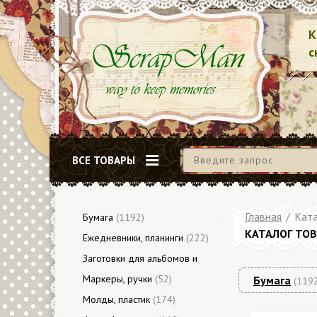
К
с
ВСЕ ТОВАРЫ
Главная
/
Ката
Бумага
(1192)
КАТАЛОГ ТО
Ежедневники, планинги
(222)
Заготовки для альбомов и
блокнотов
Маркеры, ручки
(79)
(52)
Бумага
(119
Молды, пластик
(174)