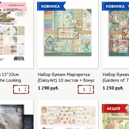
и 15*20см
Набор бумаги Маргаритка
Набор бумаг
The Looking
(Daisy Art) 10 листов + бонус
(Gardens of 
тов от 49 Market
от Stamperia
бонус от Sta
1 290 руб.
1 250 руб.