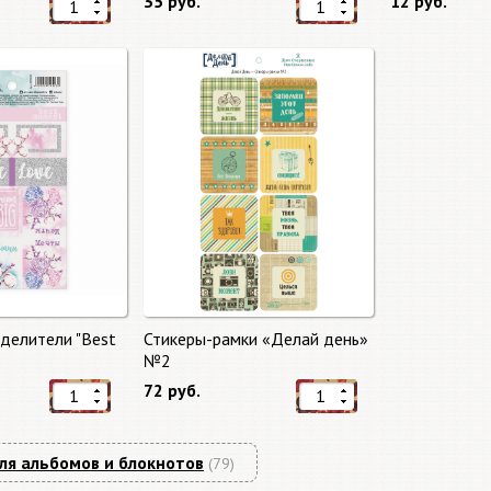
35 руб.
12 руб.
делители "Best
Стикеры-рамки «Делай день»
№2
72 руб.
ля альбомов и блокнотов
(79)