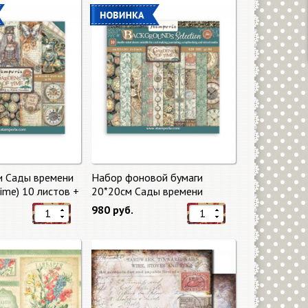
и Сады времени
Набор фоновой бумаги
Time) 10 листов +
20*20см Сады времени
mperia
(Gardens of Time) 10 листов +
980 руб.
бонус от Stamperia