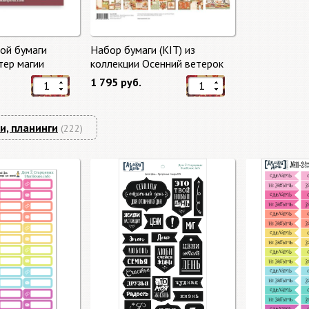
ой бумаги
Набор бумаги (KIT) из
тер магии
коллекции Осенний ветерок
gic" 10 листов +
"Autumn Breeze"
1 795 руб.
mperia
и, планинги
(222)