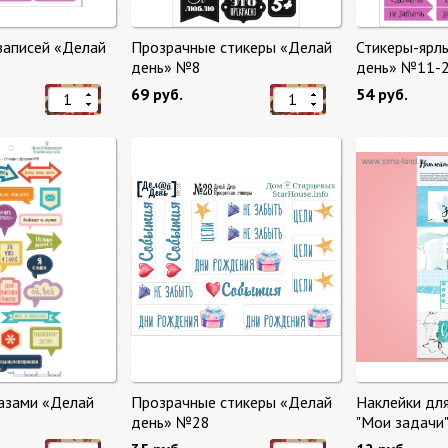
записей «Делай
Прозрачные стикеры «Делай
Стикеры-ярл
день» №8
день» №11-
69 руб.
54 руб.
азами «Делай
Прозрачные стикеры «Делай
Наклейки дл
день» №28
"Мои задачи