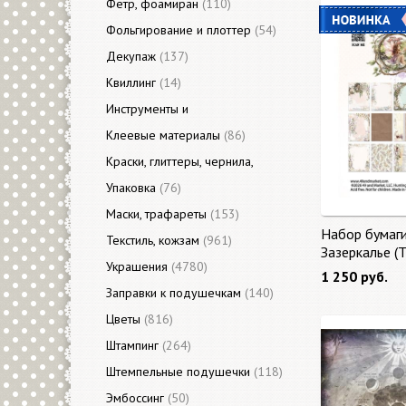
Фетр, фоамиран
(110)
Фольгирование и плоттер
(54)
Декупаж
(137)
Квиллинг
(14)
Инструменты и
приспособления
Клеевые материалы
(3313)
(86)
Краски, глиттеры, чернила,
акценты
Упаковка
(423)
(76)
Маски, трафареты
(153)
Набор бумаг
Текстиль, кожзам
(961)
Зазеркалье (
Украшения
(4780)
Glass) 27 лис
1 250 руб.
Заправки к подушечкам
(140)
Цветы
(816)
Штампинг
(264)
Штемпельные подушечки
(118)
Эмбоссинг
(50)