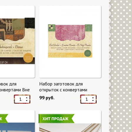
овок для
Набор заготовок для
конвертами Вне
открыток с конвертами
eless) от DCWV
Старый мир (Old World) от
99 руб.
DCWV