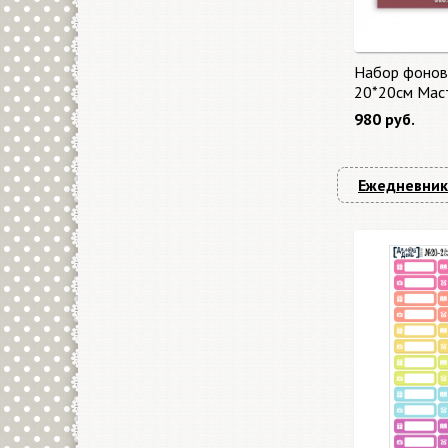
Набор фонов
20*20см Мас
"Master of Ma
980 руб.
бонус от Sta
Ежедневник