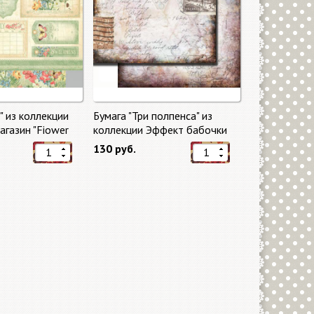
" из коллекции
Бумага "Три полпенса" из
газин "Fiower
коллекции Эффект бабочки
"Butterfly Effect"
130 руб.