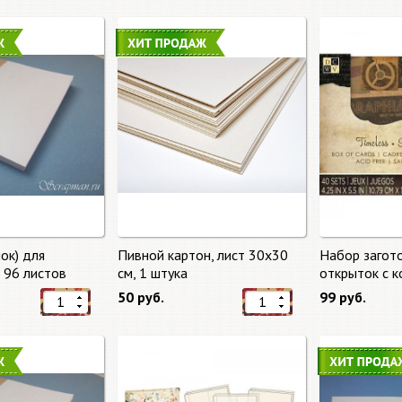
ок) для
Пивной картон, лист 30х30
Набор загот
, 96 листов
cм, 1 штука
открыток с 
времени (Tim
50 руб.
99 руб.