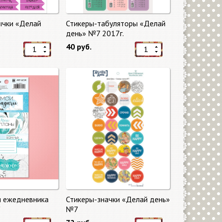
ычки «Делай
Стикеры-табуляторы «Делай
2
день» №7 2017г.
40 руб.
я ежедневника
Стикеры-значки «Делай день»
"
№7