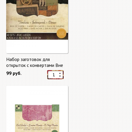
Набор заготовок для
открыток с конвертами Вне
времени (Timeless) от DCWV
99 руб.