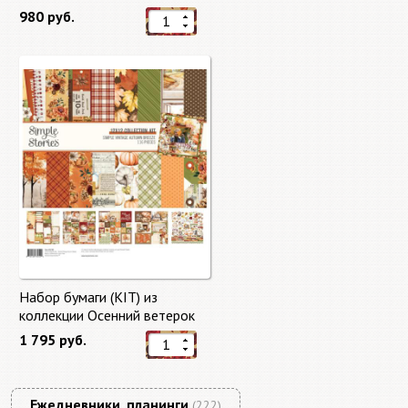
"Master of Magic" 10 листов +
980 руб.
бонус от Stamperia
Набор бумаги (KIT) из
коллекции Осенний ветерок
"Autumn Breeze"
1 795 руб.
Ежедневники, планинги
(222)