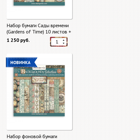
Набор бумаги Сады времени
(Gardens of Time) 10 листов +
бонус от Stamperia
1 250 руб.
Набор фоновой бумаги