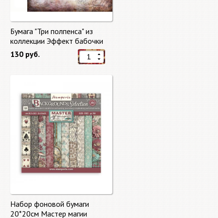
Бумага "Три полпенса" из
коллекции Эффект бабочки
"Butterfly Effect"
130 руб.
Набор фоновой бумаги
20*20см Мастер магии