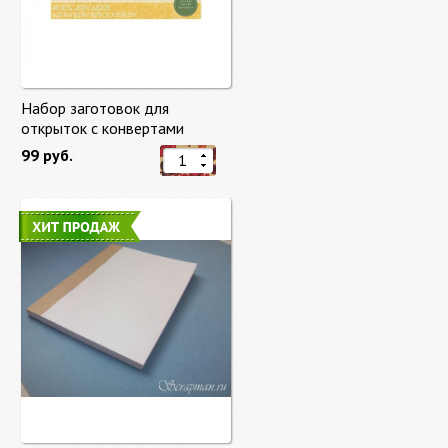
Набор заготовок для
открыток с конвертами
Старый мир (Old World) от
99 руб.
DCWV