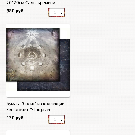
20*20см Сады времени
(Gardens of Time) 10 листов +
980 руб.
бонус от Stamperia
Бумага "Солис" из коллекции
Звездочет "Stargazer"
130 руб.