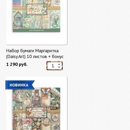
Набор бумаги Маргаритка
(Daisy Art) 10 листов + бонус
от Stamperia
1 290 руб.