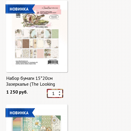
Набор бумаги 15*20см
Зазеркалье (The Looking
Glass) 27 листов от 49 Market
1 250 руб.