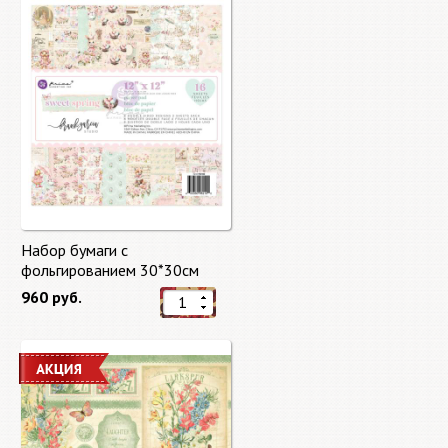
Набор бумаги с
фольгированием 30*30см
Сладкая весна "Sweet Spring"
960 руб.
8 листов Prima Marketing