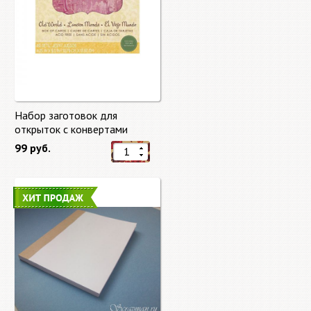
Набор заготовок для
открыток с конвертами
Старый мир (Old World) от
99 руб.
DCWV