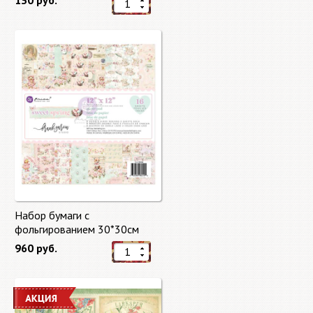
130 руб.
Набор бумаги с
фольгированием 30*30см
Сладкая весна "Sweet Spring"
960 руб.
8 листов Prima Marketing