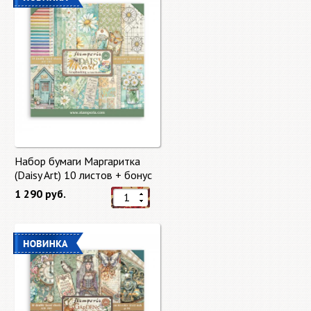
Набор бумаги Маргаритка
(Daisy Art) 10 листов + бонус
от Stamperia
1 290 руб.