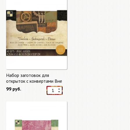
Набор заготовок для
открыток с конвертами Вне
времени (Timeless) от DCWV
99 руб.