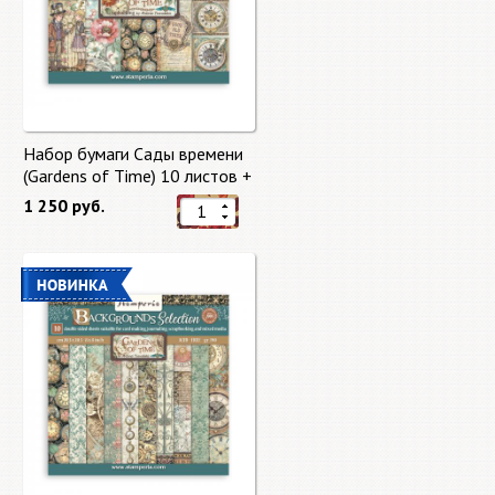
Набор бумаги Сады времени
(Gardens of Time) 10 листов +
бонус от Stamperia
1 250 руб.