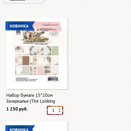
Набор бумаги 15*20см
Зазеркалье (The Looking
Glass) 27 листов от 49 Market
1 250 руб.