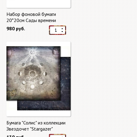
Набор фоновой бумаги
20*20см Сады времени
(Gardens of Time) 10 листов +
980 руб.
бонус от Stamperia
Бумага "Солис" из коллекции
Звездочет "Stargazer"