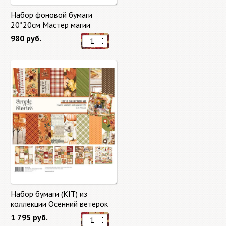
Набор фоновой бумаги
20*20см Мастер магии
"Master of Magic" 10 листов +
980 руб.
бонус от Stamperia
Набор бумаги (KIT) из
коллекции Осенний ветерок
"Autumn Breeze"
1 795 руб.