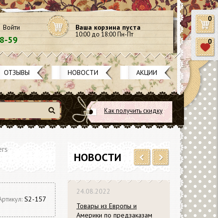
0
Войти
Ваша корзина пуста
10:00 до 18:00 Пн-Пт
58-59
0
ОТЗЫВЫ
НОВОСТИ
АКЦИИ
Как получить скидку
Найти
ers
НОВОСТИ
Previous
Next
24.08.2022
Артикул:
S2-157
Товары из Европы и
Америки по предзаказам