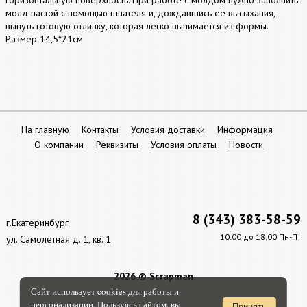
горизонтальную поверхность. При работе с молдом нужно заполнить
молд пастой с помощью шпателя и, дождавшись её высыхания,
вынуть готовую отливку, которая легко вынимается из формы.
Размер 14,5*21см
На главную
Контакты
Условия доставки
Информация
О компании
Реквизиты
Условия оплаты
Новости
8 (343) 383-58-59
г.Екатеринбург
10:00 до 18:00 Пн-Пт
ул. Самолетная д. 1, кв. 1
2026 © Scrapman
Сайт использует cookies для работы и
персонализации. Пользуясь сайтом, вы
Принять