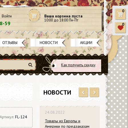
0
Войти
Ваша корзина пуста
10:00 до 18:00 Пн-Пт
58-59
0
ОТЗЫВЫ
НОВОСТИ
АКЦИИ
Как получить скидку
Найти
НОВОСТИ
Previous
Next
24.08.2022
Артикул:
FL-124
Товары из Европы и
Америки по предзаказам