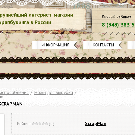
рупнейший интернет-магазин
Личный кабинет
крапбукинга в России
8 (343) 383-
ИНФОРМАЦИЯ
КОНТАКТЫ
риспособления
/
Ножи для вырубки
/
an
 SCRAPMAN
ScrapMan
Рейтинг
( 0 )