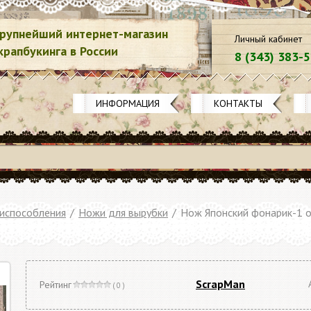
рупнейший интернет-магазин
Личный кабинет
крапбукинга в России
8 (343) 383-
ИНФОРМАЦИЯ
КОНТАКТЫ
риспособления
/
Ножи для вырубки
/
Нож Японский фонарик-1 о
ScrapMan
Рейтинг
( 0 )