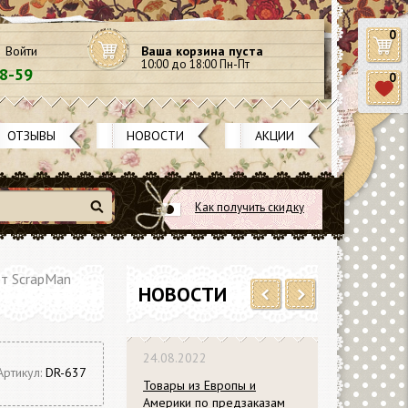
0
Войти
Ваша корзина пуста
10:00 до 18:00 Пн-Пт
58-59
0
ОТЗЫВЫ
НОВОСТИ
АКЦИИ
Как получить скидку
Найти
т ScrapMan
НОВОСТИ
Previous
Next
24.08.2022
Артикул:
DR-637
Товары из Европы и
Америки по предзаказам