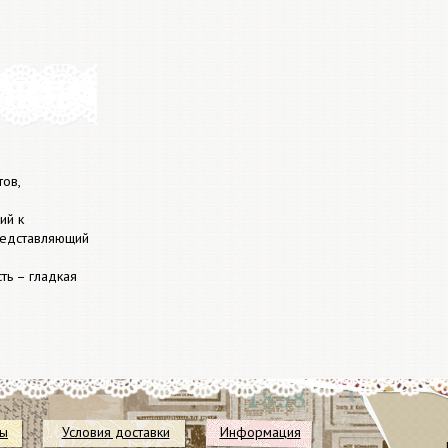
ов,
ий к
редставляющий
ть – гладкая
ты
Условия доставки
Информация