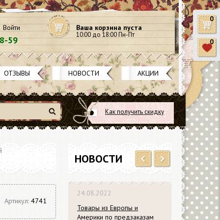
0
Войти
Ваша корзина пуста
10:00 до 18:00 Пн-Пт
58-59
0
ОТЗЫВЫ
НОВОСТИ
АКЦИИ
Как получить скидку
Найти
й
НОВОСТИ
Previous
Next
24.08.2022
Артикул:
4741
Товары из Европы и
Америки по предзаказам