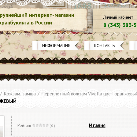
рупнейший интернет-магазин
Личный кабинет
крапбукинга в России
8 (343) 383-
ИНФОРМАЦИЯ
КОНТАКТЫ
/
Кожзам, замша
/
Переплетный кожзам Vivella цвет оранжевы
НЖЕВЫЙ
Италия
Рейтинг
( 0 )