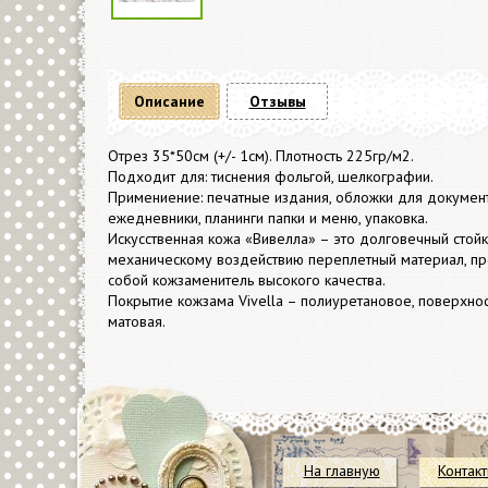
Описание
Отзывы
Отрез 35*50см (+/- 1см). Плотность 225гр/м2.
Подходит для: тиснения фольгой, шелкографии.
Примениение: печатные издания, обложки для документ
ежедневники, планинги папки и меню, упаковка.
Искусственная кожа «Вивелла» – это долговечный стойк
механическому воздействию переплетный материал, п
собой кожзаменитель высокого качества.
Покрытие кожзама Vivella – полиуретановое, поверхнос
матовая.
На главную
Контак