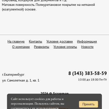
сокровищ, холдеров для документов и т.д.
Матовая поверхность. Полиуретановое покрытие на нетканой
(коагулентной) основе.
На главную
Контакты
Условия доставки
Информация
О компании
Реквизиты
Условия оплаты
Новости
8 (343) 383-58-59
г.Екатеринбург
10:00 до 18:00 Пн-Пт
ул. Самолетная д. 1, кв. 1
2026 © Scrapman
Сайт использует cookies для работы и
персонализации. Пользуясь сайтом, вы
Принять
соглашаетесь с их использованием.