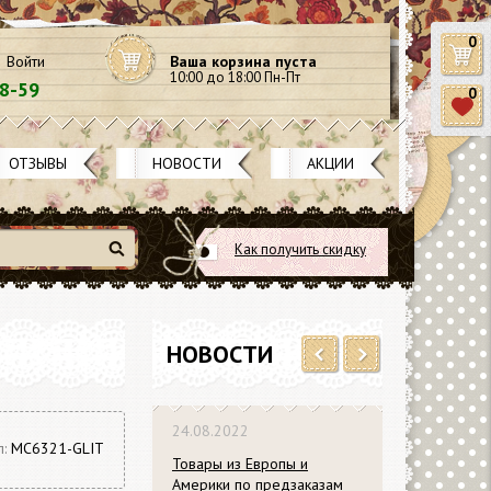
0
Войти
Ваша корзина пуста
10:00 до 18:00 Пн-Пт
58-59
0
ОТЗЫВЫ
НОВОСТИ
АКЦИИ
Как получить скидку
Найти
НОВОСТИ
Previous
Next
24.08.2022
л:
MC6321-GLIT
Товары из Европы и
Америки по предзаказам