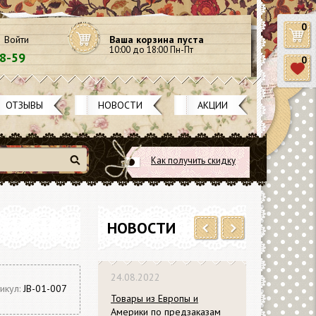
0
Войти
Ваша корзина пуста
10:00 до 18:00 Пн-Пт
58-59
0
ОТЗЫВЫ
НОВОСТИ
АКЦИИ
Как получить скидку
Найти
НОВОСТИ
Previous
Next
24.08.2022
икул:
JB-01-007
Товары из Европы и
Америки по предзаказам