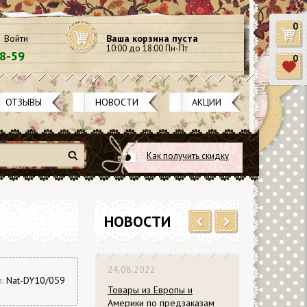
0
Войти
Ваша корзина пуста
10:00 до 18:00 Пн-Пт
58-59
0
ОТЗЫВЫ
НОВОСТИ
АКЦИИ
Как получить скидку
Найти
НОВОСТИ
Previous
Next
24.08.2022
л:
Nat-DY10/059
Товары из Европы и
Америки по предзаказам